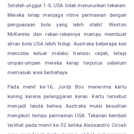
Setelah unggul 1-0, USA tidak menurunkan tekanan.
Mereka tetap menjaga ritme permainan dengan
penguasaan bola yang lebih stabil. Weston
McKennie dan rekan-rekannya mampu membuat
aliran bola USA lebih hidup. Australia beberapa kali
mencoba keluar melalui transisi cepat, tetapi
umpan-umpan mereka kerap terputus sebelum
memasuki area berbahaya.
Pada menit ke-16, Jordy Bos menerima kartu
kuning karena pelanggaran keras. Kartu tersebut
menjadi tanda bahwa Australia mulai kesulitan
mengikuti tempo permainan USA. Tekanan kembali
terlihat pada menit ke-32 ketika Alessandro Circati