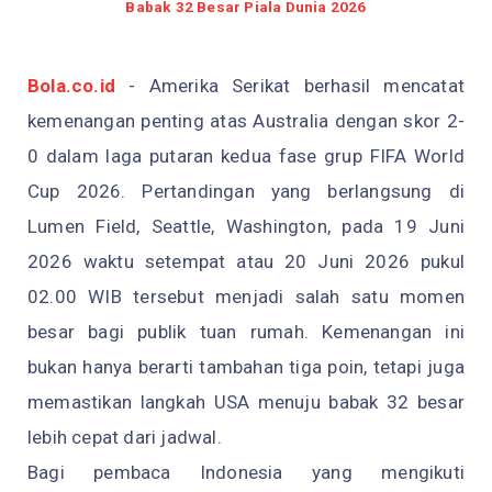
Babak 32 Besar Piala Dunia 2026
Bola.co.id
- Amerika Serikat berhasil mencatat
kemenangan penting atas Australia dengan skor 2-
0 dalam laga putaran kedua fase grup FIFA World
Cup 2026. Pertandingan yang berlangsung di
Lumen Field, Seattle, Washington, pada 19 Juni
2026 waktu setempat atau 20 Juni 2026 pukul
02.00 WIB tersebut menjadi salah satu momen
besar bagi publik tuan rumah. Kemenangan ini
bukan hanya berarti tambahan tiga poin, tetapi juga
memastikan langkah USA menuju babak 32 besar
lebih cepat dari jadwal.
Bagi pembaca Indonesia yang mengikuti