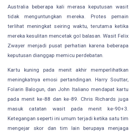
Australia beberapa kali merasa keputusan wasit
tidak menguntungkan mereka. Protes pemain
terlihat meningkat seiring waktu, terutama ketika
mereka kesulitan mencetak gol balasan. Wasit Felix
Zwayer menjadi pusat perhatian karena beberapa
keputusan dianggap memicu perdebatan.
Kartu kuning pada menit akhir memperlihatkan
meningkatnya emosi pertandingan. Harry Souttar,
Folarin Balogun, dan John Italiano mendapat kartu
pada menit ke-88 dan ke-89. Chris Richards juga
masuk catatan wasit pada menit ke-90+3.
Ketegangan seperti ini umum terjadi ketika satu tim
mengejar skor dan tim lain berupaya menjaga