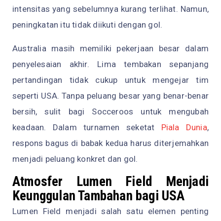
intensitas yang sebelumnya kurang terlihat. Namun,
peningkatan itu tidak diikuti dengan gol.
Australia masih memiliki pekerjaan besar dalam
penyelesaian akhir. Lima tembakan sepanjang
pertandingan tidak cukup untuk mengejar tim
seperti USA. Tanpa peluang besar yang benar-benar
bersih, sulit bagi Socceroos untuk mengubah
keadaan. Dalam turnamen seketat
Piala Dunia
,
respons bagus di babak kedua harus diterjemahkan
menjadi peluang konkret dan gol.
Atmosfer Lumen Field Menjadi
Keunggulan Tambahan bagi USA
Lumen Field menjadi salah satu elemen penting