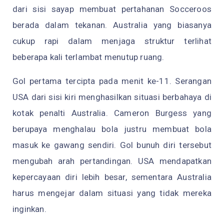
dari sisi sayap membuat pertahanan Socceroos
berada dalam tekanan. Australia yang biasanya
cukup rapi dalam menjaga struktur terlihat
beberapa kali terlambat menutup ruang.
Gol pertama tercipta pada menit ke-11. Serangan
USA dari sisi kiri menghasilkan situasi berbahaya di
kotak penalti Australia. Cameron Burgess yang
berupaya menghalau bola justru membuat bola
masuk ke gawang sendiri. Gol bunuh diri tersebut
mengubah arah pertandingan. USA mendapatkan
kepercayaan diri lebih besar, sementara Australia
harus mengejar dalam situasi yang tidak mereka
inginkan.