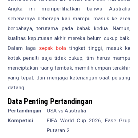
Angka ini memperlihatkan bahwa Australia
sebenarnya beberapa kali mampu masuk ke area
berbahaya, terutama pada babak kedua. Namun,
kualitas keputusan akhir mereka belum cukup baik.
Dalam laga
sepak bola
tingkat tinggi, masuk ke
kotak penalti saja tidak cukup; tim harus mampu
menciptakan ruang tembak, memilih umpan terakhir
yang tepat, dan menjaga ketenangan saat peluang
datang.
Data Penting Pertandingan
Pertandingan
USA vs Australia
Kompetisi
FIFA World Cup 2026, Fase Grup
Putaran 2