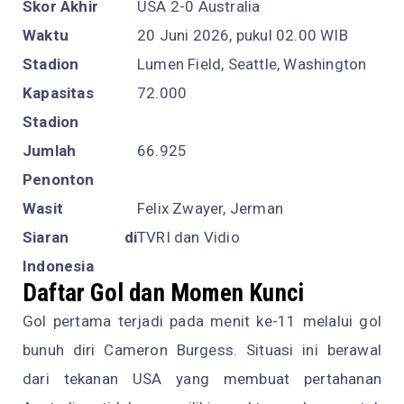
Skor Akhir
USA 2-0 Australia
Waktu
20 Juni 2026, pukul 02.00 WIB
Stadion
Lumen Field, Seattle, Washington
Kapasitas
72.000
Stadion
Jumlah
66.925
Penonton
Wasit
Felix Zwayer, Jerman
Siaran di
TVRI dan Vidio
Indonesia
Daftar Gol dan Momen Kunci
Gol pertama terjadi pada menit ke-11 melalui gol
bunuh diri Cameron Burgess. Situasi ini berawal
dari tekanan USA yang membuat pertahanan