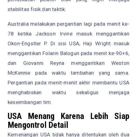
stabilitas fisik dan taktik.
Australia melakukan pergantian lagi pada menit ke-
78 ketika Jackson Irvine masuk menggantikan
Okon-Engstler P. Di sisi USA, Haji Wright masuk
menggantikan Folarin Balogun pada menit ke-90+6,
dan Giovanni Reyna menggantikan Weston
McKennie pada waktu tambahan yang sama.
Pergantian pada menit-menit akhir membantu USA
menghabiskan waktu sekaligus menjaga
keseimbangan tim.
USA Menang Karena Lebih Siap
Mengontrol Detail
Kemenangan USA tidak hanya ditentukan oleh dua