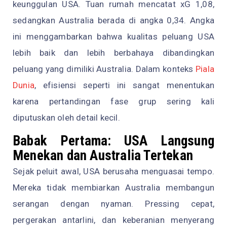
keunggulan USA. Tuan rumah mencatat xG 1,08,
sedangkan Australia berada di angka 0,34. Angka
ini menggambarkan bahwa kualitas peluang USA
lebih baik dan lebih berbahaya dibandingkan
peluang yang dimiliki Australia. Dalam konteks
Piala
Dunia
, efisiensi seperti ini sangat menentukan
karena pertandingan fase grup sering kali
diputuskan oleh detail kecil.
Babak Pertama: USA Langsung
Menekan dan Australia Tertekan
Sejak peluit awal, USA berusaha menguasai tempo.
Mereka tidak membiarkan Australia membangun
serangan dengan nyaman. Pressing cepat,
pergerakan antarlini, dan keberanian menyerang