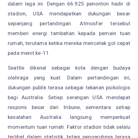
dalam laga ini. Dengan 66.925 penonton hadir di
stadion, USA mendapatkan dukungan besar
sepanjang pertandingan. Atmosfer tersebut
memberi energi tambahan kepada pemain tuan
rumah, terutama ketika mereka mencetak gol cepat
pada menit ke-11.
Seattle dikenal sebagai kota dengan budaya
olahraga yang kuat. Dalam pertandingan ini,
dukungan publik terasa sebagai tekanan psikologis
bagi Australia. Setiap serangan USA mendapat
respons besar dari tribune, sementara setiap
kesalahan Australia langsung memperkuat
momentum tuan rumah. Faktor stadion tidak selalu
terlihat dalam statistik, tetapi pengaruhnya terasa