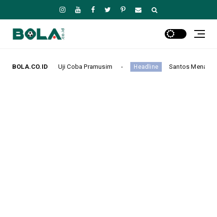
ga Uji Coba Pramusim
BOLA.CO.ID
Santos Menang Tipis 1-0 atas Remo
Headline