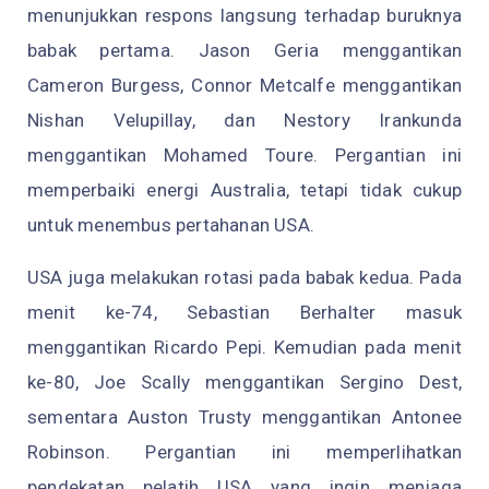
menunjukkan respons langsung terhadap buruknya
babak pertama. Jason Geria menggantikan
Cameron Burgess, Connor Metcalfe menggantikan
Nishan Velupillay, dan Nestory Irankunda
menggantikan Mohamed Toure. Pergantian ini
memperbaiki energi Australia, tetapi tidak cukup
untuk menembus pertahanan USA.
USA juga melakukan rotasi pada babak kedua. Pada
menit ke-74, Sebastian Berhalter masuk
menggantikan Ricardo Pepi. Kemudian pada menit
ke-80, Joe Scally menggantikan Sergino Dest,
sementara Auston Trusty menggantikan Antonee
Robinson. Pergantian ini memperlihatkan
pendekatan pelatih USA yang ingin menjaga