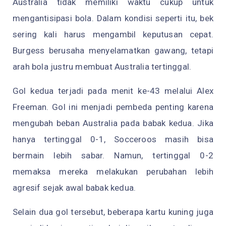
Australia tidak memiliki waktu cukup untuk
mengantisipasi bola. Dalam kondisi seperti itu, bek
sering kali harus mengambil keputusan cepat.
Burgess berusaha menyelamatkan gawang, tetapi
arah bola justru membuat Australia tertinggal.
Gol kedua terjadi pada menit ke-43 melalui Alex
Freeman. Gol ini menjadi pembeda penting karena
mengubah beban Australia pada babak kedua. Jika
hanya tertinggal 0-1, Socceroos masih bisa
bermain lebih sabar. Namun, tertinggal 0-2
memaksa mereka melakukan perubahan lebih
agresif sejak awal babak kedua.
Selain dua gol tersebut, beberapa kartu kuning juga