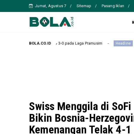
Jumat, Agustus 7
Sitemap
Pasang Iklan
gkam PSG 3-0 pada Laga Pramusim
BOLA.CO.ID
Chelsea Kalah Tipis 
Headline
Swiss Menggila di SoFi
Bikin Bosnia-Herzegovi
Kemenangan Telak 4-1