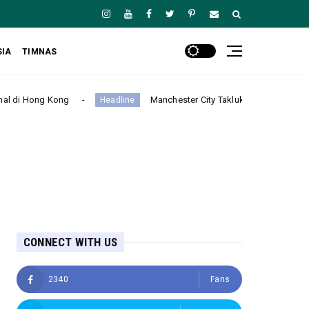
SIA
TIMNAS
Manchester City Taklukkan K-League Stars 3-1 dalam Laga Per
Headline
CONNECT WITH US
2340
Fans