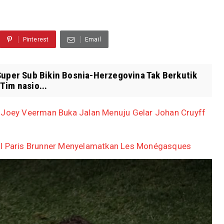
Pinterest
Email
Super Sub Bikin Bosnia-Herzegovina Tak Berkutik
Tim nasio...
h Joey Veerman Buka Jalan Menuju Gelar Johan Cruyff
ol Paris Brunner Menyelamatkan Les Monégasques