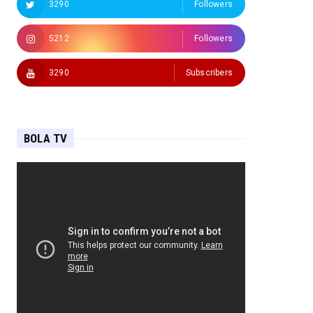
3290
Followers
5212
Followers
3290
Subscribers
BOLA TV