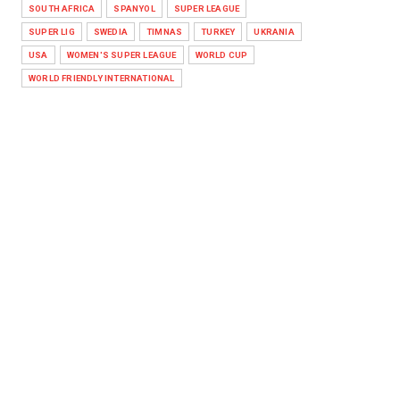
SOUTH AFRICA
SPANYOL
SUPER LEAGUE
SUPER LIG
SWEDIA
TIMNAS
TURKEY
UKRANIA
USA
WOMEN'S SUPER LEAGUE
WORLD CUP
WORLD FRIENDLY INTERNATIONAL