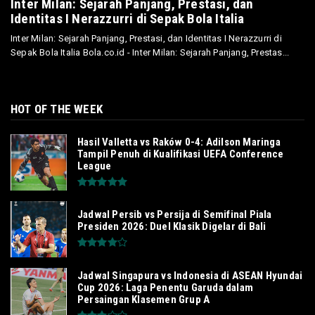
Inter Milan: Sejarah Panjang, Prestasi, dan
Identitas I Nerazzurri di Sepak Bola Italia
Inter Milan: Sejarah Panjang, Prestasi, dan Identitas I Nerazzurri di
Sepak Bola Italia Bola.co.id - Inter Milan: Sejarah Panjang, Prestas...
HOT OF THE WEEK
Hasil Valletta vs Raków 0-4: Adilson Maringa
Tampil Penuh di Kualifikasi UEFA Conference
League
Jadwal Persib vs Persija di Semifinal Piala
Presiden 2026: Duel Klasik Digelar di Bali
Jadwal Singapura vs Indonesia di ASEAN Hyundai
Cup 2026: Laga Penentu Garuda dalam
Persaingan Klasemen Grup A