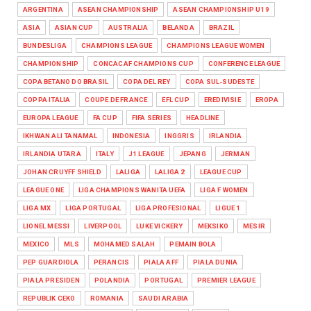
ARGENTINA
ASEAN CHAMPIONSHIP
ASEAN CHAMPIONSHIP U19
HEADLINE
ASIA
ASIAN CUP
AUSTRALIA
BELANDA
BRAZIL
Arsenal Takluk 1-3 dari Real Betis dalam
BUNDESLIGA
CHAMPIONS LEAGUE
CHAMPIONS LEAGUE WOMEN
Laga Pramusim di Du...
CHAMPIONSHIP
CONCACAF CHAMPIONS CUP
CONFERENCE LEAGUE
Aug 06, 2026
COPA BETANO DO BRASIL
COPA DEL REY
COPA SUL-SUDESTE
HEADLINE
COPPA ITALIA
COUPE DE FRANCE
EFL CUP
EREDIVISIE
EROPA
AC Milan dan Inter Berbagi Hasil 1-1 di
EUROPA LEAGUE
FA CUP
FIFA SERIES
HEADLINE
Perth, Duel Sengit P...
IKHWAN ALI TANAMAL
INDONESIA
INGGRIS
IRLANDIA
Aug 06, 2026
IRLANDIA UTARA
ITALY
J1 LEAGUE
JEPANG
JERMAN
ASEAN CHAMPIONSHIP
JOHAN CRUYFF SHIELD
LALIGA
LALIGA 2
LEAGUE CUP
Filipina vs Thailand 0-1: Gol Waris
LEAGUE ONE
LIGA CHAMPIONS WANITA UEFA
LIGA F WOMEN
Choolthong Menit Ke-84 M...
LIGA MX
LIGA PORTUGAL
LIGA PROFESIONAL
LIGUE 1
Aug 04, 2026
LIONEL MESSI
LIVERPOOL
LUKE VICKERY
MEKSIKO
MESIR
MEXICO
MLS
MOHAMED SALAH
PEMAIN BOLA
PEP GUARDIOLA
PERANCIS
PIALA AFF
PIALA DUNIA
PIALA PRESIDEN
POLANDIA
PORTUGAL
PREMIER LEAGUE
REPUBLIK CEKO
ROMANIA
SAUDI ARABIA