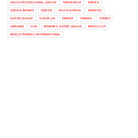
SAUDI PROFESSIONAL LEAGUE
SEPAK BOLA
SERIE A
SERIE A BETANO
SERIE B
SOUTH AFRICA
SPANYOL
SUPER LEAGUE
SUPER LIG
SWEDIA
TIMNAS
TURKEY
UKRANIA
USA
WOMEN'S SUPER LEAGUE
WORLD CUP
WORLD FRIENDLY INTERNATIONAL