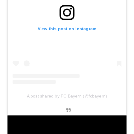
View this post on Instagram
A post shared by FC Bayern (@fcbayern)