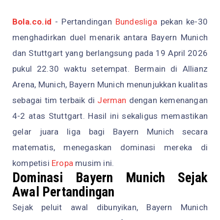
Bola.co.id
- Pertandingan
Bundesliga
pekan ke-30
menghadirkan duel menarik antara Bayern Munich
dan Stuttgart yang berlangsung pada 19 April 2026
pukul 22.30 waktu setempat. Bermain di Allianz
Arena, Munich, Bayern Munich menunjukkan kualitas
sebagai tim terbaik di
Jerman
dengan kemenangan
4-2 atas Stuttgart. Hasil ini sekaligus memastikan
gelar juara liga bagi Bayern Munich secara
matematis, menegaskan dominasi mereka di
kompetisi
Eropa
musim ini.
Dominasi Bayern Munich Sejak
Awal Pertandingan
Sejak peluit awal dibunyikan, Bayern Munich