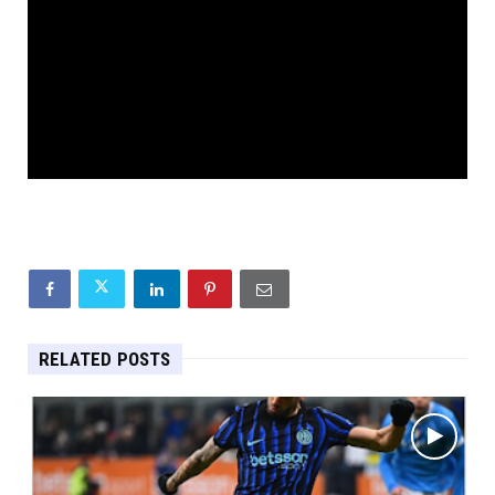
RELATED POSTS