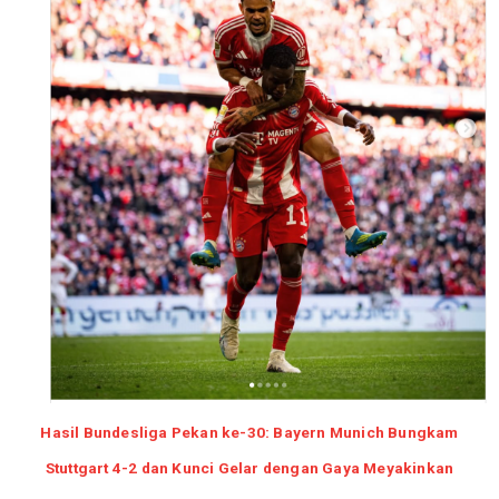
Hasil Bundesliga Pekan ke-30: Bayern Munich Bungkam
Stuttgart 4-2 dan Kunci Gelar dengan Gaya Meyakinkan