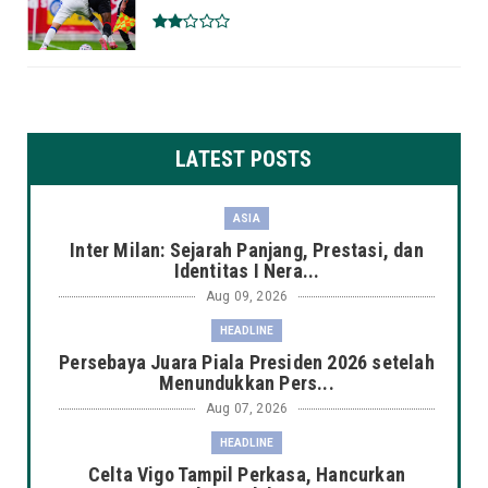
LATEST POSTS
ASIA
Inter Milan: Sejarah Panjang, Prestasi, dan
Identitas I Nera...
Aug 09, 2026
HEADLINE
Persebaya Juara Piala Presiden 2026 setelah
Menundukkan Pers...
Aug 07, 2026
HEADLINE
Celta Vigo Tampil Perkasa, Hancurkan