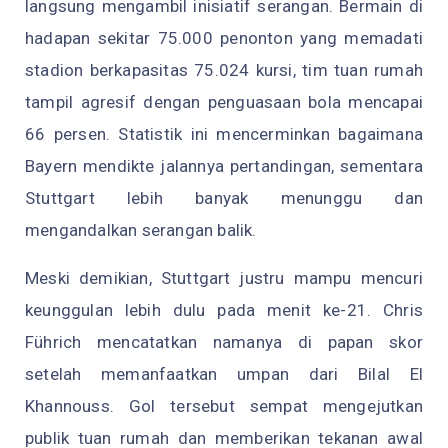
langsung mengambil inisiatif serangan. Bermain di
hadapan sekitar 75.000 penonton yang memadati
stadion berkapasitas 75.024 kursi, tim tuan rumah
tampil agresif dengan penguasaan bola mencapai
66 persen. Statistik ini mencerminkan bagaimana
Bayern mendikte jalannya pertandingan, sementara
Stuttgart lebih banyak menunggu dan
mengandalkan serangan balik.
Meski demikian, Stuttgart justru mampu mencuri
keunggulan lebih dulu pada menit ke-21. Chris
Führich mencatatkan namanya di papan skor
setelah memanfaatkan umpan dari Bilal El
Khannouss. Gol tersebut sempat mengejutkan
publik tuan rumah dan memberikan tekanan awal