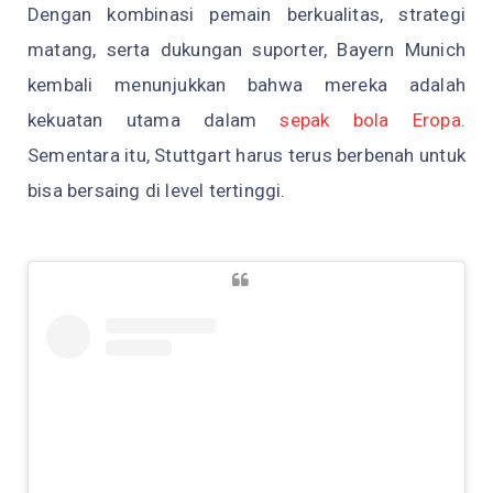
Dengan kombinasi pemain berkualitas, strategi
matang, serta dukungan suporter, Bayern Munich
kembali menunjukkan bahwa mereka adalah
kekuatan utama dalam
sepak bola Eropa
.
Sementara itu, Stuttgart harus terus berbenah untuk
bisa bersaing di level tertinggi.