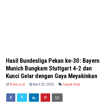
Hasil Bundesliga Pekan ke-30: Bayern
Munich Bungkam Stuttgart 4-2 dan
Kunci Gelar dengan Gaya Meyakinkan
Bola.co.id
April 20, 2026
Sepak Bola