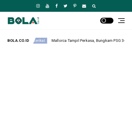
BOLA.CO.ID
Mallorca Tampil Perkasa, Bungkam PSG 3-0 pada Laga Pramusim
kat