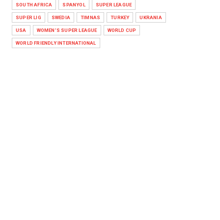
SOUTH AFRICA
SPANYOL
SUPER LEAGUE
SUPER LIG
SWEDIA
TIMNAS
TURKEY
UKRANIA
USA
WOMEN'S SUPER LEAGUE
WORLD CUP
WORLD FRIENDLY INTERNATIONAL