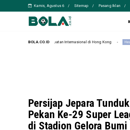
Kamis, Agustus 6
Sitemap
Pasang Iklan
a Persahabatan Internasional di Hong Kong
BOLA.CO.ID
Manchester C
Headline
Persijap Jepara Tundu
Pekan Ke-29 Super Le
di Stadion Gelora Bumi 