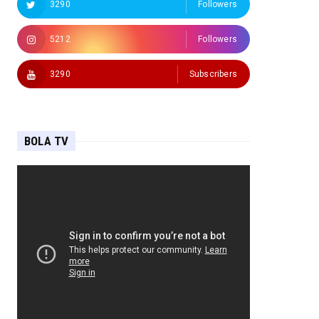
3290
Followers
5212
Followers
3290
Subscribers
BOLA TV