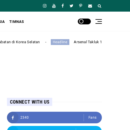
SIA
TIMNAS
n
Arsenal Takluk 1-3 dari Real Betis dalam Laga Pramusim
Headline
CONNECT WITH US
2340
Fans