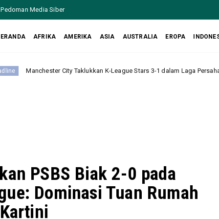
Pedoman Media Siber
BERANDA
AFRIKA
AMERIKA
ASIA
AUSTRALIA
EROPA
INDONE
ity Taklukkan K-League Stars 3-1 dalam Laga Persahabatan di Korea Selata
kkan PSBS Biak 2-0 pada
ague: Dominasi Tuan Rumah
Kartini