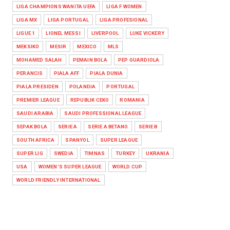
LIGA CHAMPIONS WANITA UEFA
LIGA F WOMEN
LIGA MX
LIGA PORTUGAL
LIGA PROFESIONAL
LIGUE 1
LIONEL MESSI
LIVERPOOL
LUKE VICKERY
MEKSIKO
MESIR
MEXICO
MLS
MOHAMED SALAH
PEMAIN BOLA
PEP GUARDIOLA
PERANCIS
PIALA AFF
PIALA DUNIA
PIALA PRESIDEN
POLANDIA
PORTUGAL
PREMIER LEAGUE
REPUBLIK CEKO
ROMANIA
SAUDI ARABIA
SAUDI PROFESSIONAL LEAGUE
SEPAK BOLA
SERIE A
SERIE A BETANO
SERIE B
SOUTH AFRICA
SPANYOL
SUPER LEAGUE
SUPER LIG
SWEDIA
TIMNAS
TURKEY
UKRANIA
USA
WOMEN'S SUPER LEAGUE
WORLD CUP
WORLD FRIENDLY INTERNATIONAL