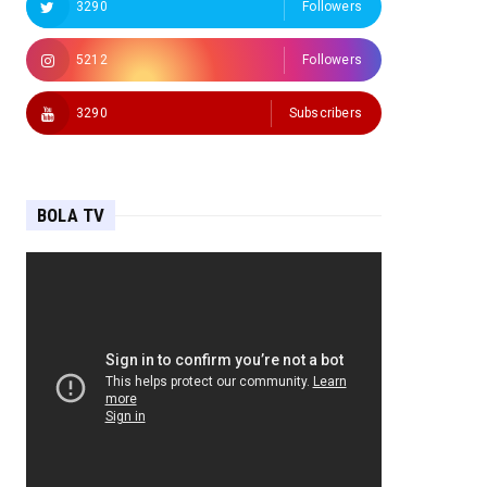
3290
Followers
5212
Followers
3290
Subscribers
BOLA TV