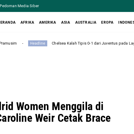
Pedoman Media Siber
BERANDA
AFRIKA
AMERIKA
ASIA
AUSTRALIA
EROPA
INDONE
Chelsea Kalah Tipis 0-1 dari Juventus pada Laga Persahabatan Inter
ine
drid Women Menggila di
aroline Weir Cetak Brace