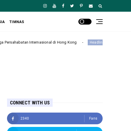
SIA
TIMNAS
nasional di Hong Kong
Manchester City Taklukkan K-Leag
Headline
CONNECT WITH US
2340
Fans