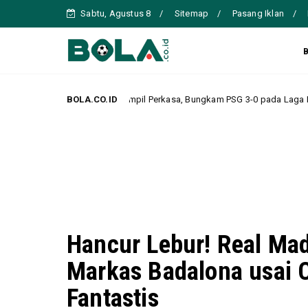
Sabtu, Agustus 8
Sitemap
Pasang Iklan
llorca Tampil Perkasa, Bungkam PSG 3-0 pada Laga Pramusim
BOLA.CO.ID
Headl
Hancur Lebur! Real Ma
Markas Badalona usai C
Fantastis