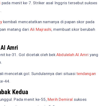
i
pada menit ke-7. Striker asal Inggris tersebut sukses
o
.
ey
kembali mencatatkan namanya di papan skor pada
mpan matang dari
Ali Majrashi
, membuat skor berubah
 Al Amri
it ke-31. Gol dicetak oleh bek
Abdulelah Al Amri
yang
n.
li mencetak gol. Sundulannya dari situasi
tendangan
ke-44.
Babak Kedua
unggul. Pada menit ke-55,
Merih Demiral
sukses