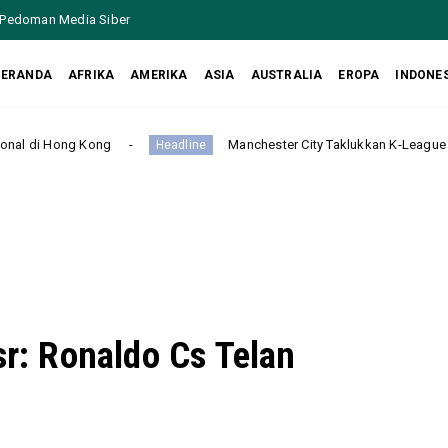
Pedoman Media Siber
BERANDA
AFRIKA
AMERIKA
ASIA
AUSTRALIA
EROPA
INDONE
Manchester City Taklukkan K-League Stars 3-1 dalam Laga P
Headline
sr: Ronaldo Cs Telan