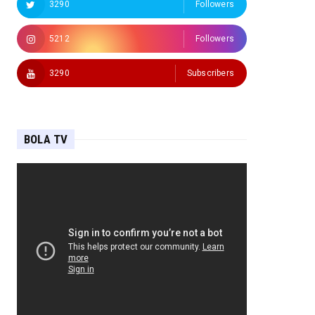
3290
Followers
5212
Followers
3290
Subscribers
BOLA TV