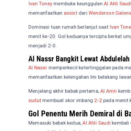
Ivan Toney
membuka keunggulan
Al Ahli Saud
memanfaatkan
assist
dari
Wenderson Galen
Dominasi tuan rumah berlanjut saat
Ivan Ton
menit ke-20. Gol keduanya tercipta berkat u
menjadi 2-0.
Al Nassr Bangkit Lewat Abdulelah
Al Nassr
memperkecil ketertinggalan pada men
memanfaatkan kelengahan lini belakang lawa
Menjelang akhir babak pertama,
Al Amri
kemba
sudut
membuat skor imbang
2-2
pada menit 
Gol Penentu Merih Demiral di 
Memasuki babak kedua,
Al Ahli Saudi
kembali 