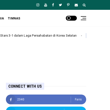
SIA
TIMNAS
ersahabatan di Korea Selatan
Arsenal Takluk 1-3 dari R
Headline
CONNECT WITH US
2340
Fans