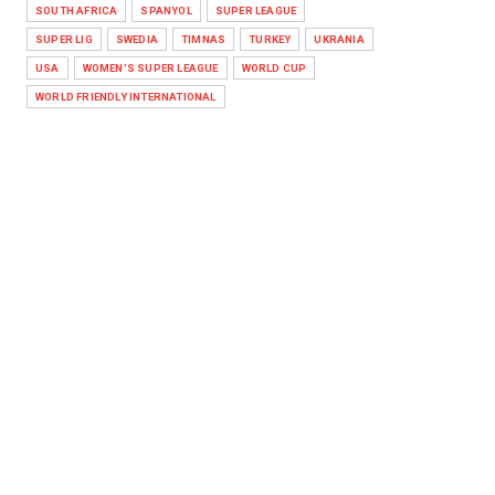
SOUTH AFRICA
SPANYOL
SUPER LEAGUE
SUPER LIG
SWEDIA
TIMNAS
TURKEY
UKRANIA
USA
WOMEN'S SUPER LEAGUE
WORLD CUP
WORLD FRIENDLY INTERNATIONAL