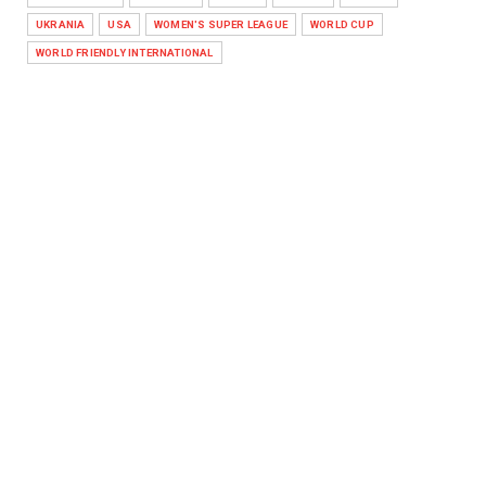
UKRANIA
USA
WOMEN'S SUPER LEAGUE
WORLD CUP
WORLD FRIENDLY INTERNATIONAL