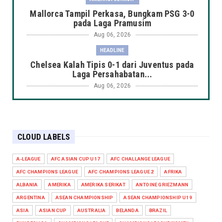
Mallorca Tampil Perkasa, Bungkam PSG 3-0
pada Laga Pramusim
Aug 06, 2026
HEADLINE
Chelsea Kalah Tipis 0-1 dari Juventus pada
Laga Persahabatan...
Aug 06, 2026
HEADLINE
Manchester City Taklukkan K-League Stars
3-1 dalam Laga Pers...
CLOUD LABELS
Aug 06, 2026
HEADLINE
A-LEAGUE
AFC ASIAN CUP U17
AFC CHALLANGE LEAGUE
Arsenal Takluk 1-3 dari Real Betis dalam
AFC CHAMPIONS LEAGUE
AFC CHAMPIONS LEAGUE 2
AFRIKA
Laga Pramusim di Du...
ALBANIA
AMERIKA
AMERIKA SERIKAT
ANTOINE GRIEZMANN
Aug 06, 2026
ARGENTINA
ASEAN CHAMPIONSHIP
ASEAN CHAMPIONSHIP U19
HEADLINE
ASIA
ASIAN CUP
AUSTRALIA
BELANDA
BRAZIL
AC Milan dan Inter Berbagi Hasil 1-1 di