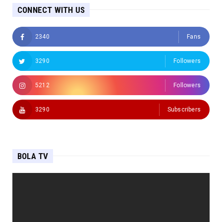
CONNECT WITH US
2340
Fans
3290
Followers
5212
Followers
3290
Subscribers
BOLA TV