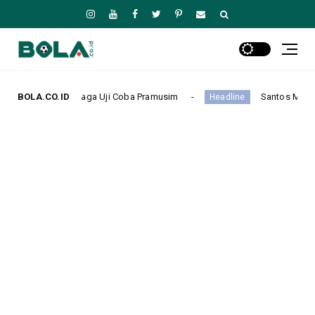
a Uji Coba Pramusim
BOLA.CO.ID
Santos Menang Tipis 1-0 atas Remo,
Headline