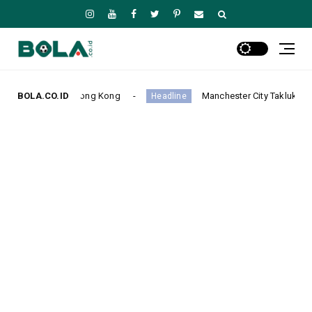
g Kong
BOLA.CO.ID
Manchester City Taklukkan K-League Stars 3-1 da
Headline