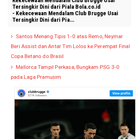
Kekecewaan Mendalam Club Brugge Usai
Tersingkir Dini dari Piala Bola.co.id
- Kekecewaan Mendalam Club Brugge Usai
Tersingkir Dini dari Pia...
Santos Menang Tipis 1-0 atas Remo, Neymar
Beri Assist dan Antar Tim Lolos ke Perempat Final
Copa Betano do Brasil
Mallorca Tampil Perkasa, Bungkam PSG 3-0
pada Laga Pramusim