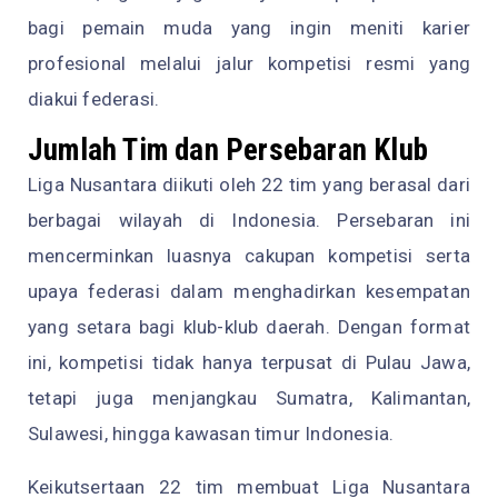
bagi pemain muda yang ingin meniti karier
profesional melalui jalur kompetisi resmi yang
diakui federasi.
Jumlah Tim dan Persebaran Klub
Liga Nusantara diikuti oleh 22 tim yang berasal dari
berbagai wilayah di Indonesia. Persebaran ini
mencerminkan luasnya cakupan kompetisi serta
upaya federasi dalam menghadirkan kesempatan
yang setara bagi klub-klub daerah. Dengan format
ini, kompetisi tidak hanya terpusat di Pulau Jawa,
tetapi juga menjangkau Sumatra, Kalimantan,
Sulawesi, hingga kawasan timur Indonesia.
Keikutsertaan 22 tim membuat Liga Nusantara