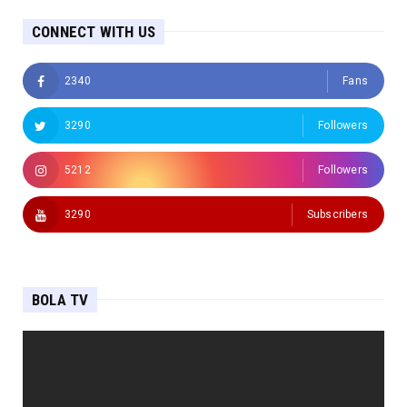
CONNECT WITH US
2340
Fans
3290
Followers
5212
Followers
3290
Subscribers
BOLA TV