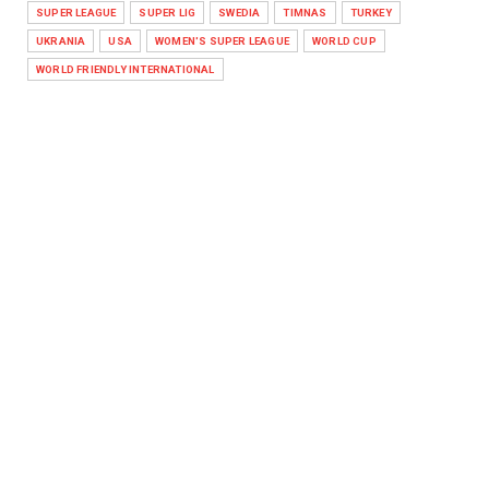
SUPER LEAGUE
SUPER LIG
SWEDIA
TIMNAS
TURKEY
UKRANIA
USA
WOMEN'S SUPER LEAGUE
WORLD CUP
WORLD FRIENDLY INTERNATIONAL