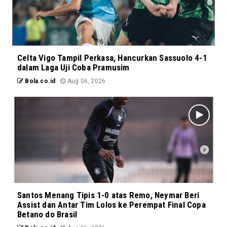
Celta Vigo Tampil Perkasa, Hancurkan Sassuolo 4-1
dalam Laga Uji Coba Pramusim
Bola.co.id
Aug 06, 2026
Santos Menang Tipis 1-0 atas Remo, Neymar Beri
Assist dan Antar Tim Lolos ke Perempat Final Copa
Betano do Brasil