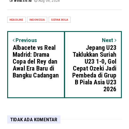
Bola.co.id
Aug 06, 2026
HEADLINE
INDONESIA
SEPAK BOLA
Previous
Next
Albacete vs Real
Jepang U23
Madrid: Drama
Taklukkan Suriah
Copa del Rey dan
U23 1-0, Gol
Awal Era Baru di
Cepat Ozeki Jadi
Bangku Cadangan
Pembeda di Grup
B Piala Asia U23
2026
TIDAK ADA KOMENTAR