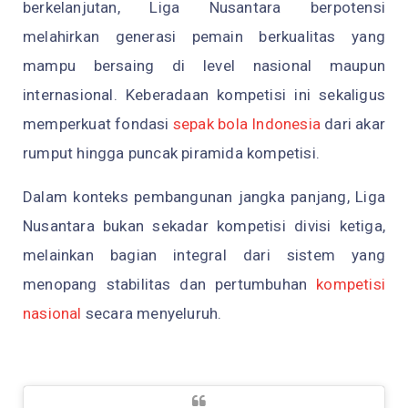
berkelanjutan, Liga Nusantara berpotensi
melahirkan generasi pemain berkualitas yang
mampu bersaing di level nasional maupun
internasional. Keberadaan kompetisi ini sekaligus
memperkuat fondasi
sepak bola Indonesia
dari akar
rumput hingga puncak piramida kompetisi.
Dalam konteks pembangunan jangka panjang, Liga
Nusantara bukan sekadar kompetisi divisi ketiga,
melainkan bagian integral dari sistem yang
menopang stabilitas dan pertumbuhan
kompetisi
nasional
secara menyeluruh.