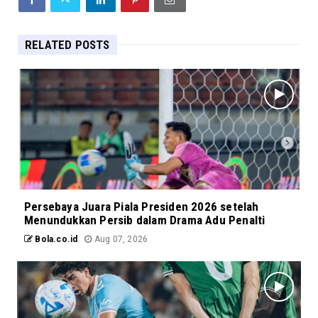
RELATED POSTS
Persebaya Juara Piala Presiden 2026 setelah
Menundukkan Persib dalam Drama Adu Penalti
Bola.co.id
Aug 07, 2026