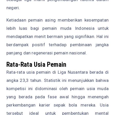
negeri.
Ketiadaan pemain asing memberikan kesempatan
lebih luas bagi pemain muda Indonesia untuk
mendapatkan menit bermain yang signifikan. Hal ini
berdampak positif terhadap pembinaan jangka
panjang dan regenerasi pemain nasional.
Rata-Rata Usia Pemain
Rata-rata usia pemain di Liga Nusantara berada di
angka 23,3 tahun. Statistik ini menunjukkan bahwa
kompetisi ini didominasi oleh pemain usia muda
yang berada pada fase awal hingga menengah
perkembangan karier sepak bola mereka. Usia
tersebut ideal untuk pembentukan mental