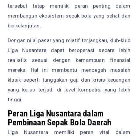
tersebut tetap memiliki peran penting dalam
membangun ekosistem sepak bola yang sehat dan
berkelanjutan.
Dengan nilai pasar yang relatif terjangkau, klub-klub
Liga Nusantara dapat beroperasi secara lebih
realistis sesuai dengan kemampuan finansial
mereka. Hal ini membantu mencegah masalah
klasik seperti tunggakan gaji dan krisis keuangan
yang kerap terjadi di level kompetisi yang lebih
tinggi.
Peran Liga Nusantara dalam
Pembinaan Sepak Bola Daerah
Liga Nusantara memiliki peran vital dalam