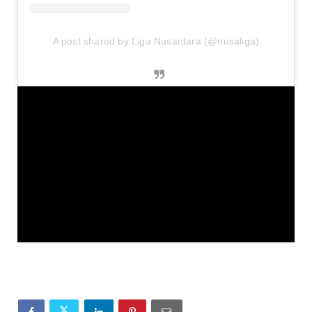
A post shared by Liga Nusantara (@nusaliga)