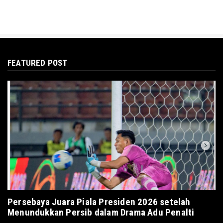
FEATURED POST
Persebaya Juara Piala Presiden 2026 setelah
Menundukkan Persib dalam Drama Adu Penalti