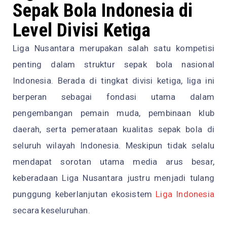
Sepak Bola Indonesia di
Level Divisi Ketiga
Liga Nusantara merupakan salah satu kompetisi
penting dalam struktur sepak bola nasional
Indonesia. Berada di tingkat divisi ketiga, liga ini
berperan sebagai fondasi utama dalam
pengembangan pemain muda, pembinaan klub
daerah, serta pemerataan kualitas sepak bola di
seluruh wilayah Indonesia. Meskipun tidak selalu
mendapat sorotan utama media arus besar,
keberadaan Liga Nusantara justru menjadi tulang
punggung keberlanjutan ekosistem
Liga Indonesia
secara keseluruhan.