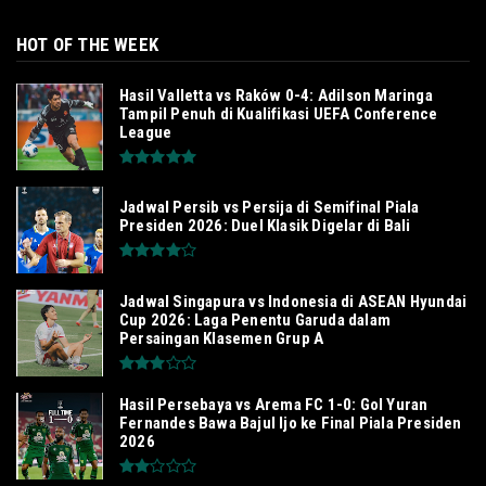
HOT OF THE WEEK
Hasil Valletta vs Raków 0-4: Adilson Maringa
Tampil Penuh di Kualifikasi UEFA Conference
League
Jadwal Persib vs Persija di Semifinal Piala
Presiden 2026: Duel Klasik Digelar di Bali
Jadwal Singapura vs Indonesia di ASEAN Hyundai
Cup 2026: Laga Penentu Garuda dalam
Persaingan Klasemen Grup A
Hasil Persebaya vs Arema FC 1-0: Gol Yuran
Fernandes Bawa Bajul Ijo ke Final Piala Presiden
2026