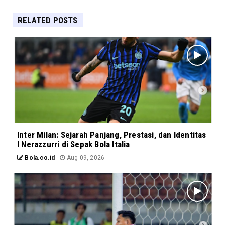
RELATED POSTS
Inter Milan: Sejarah Panjang, Prestasi, dan Identitas
I Nerazzurri di Sepak Bola Italia
Bola.co.id
Aug 09, 2026