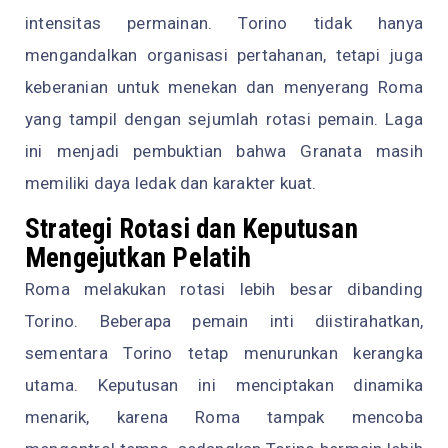
intensitas permainan. Torino tidak hanya
mengandalkan organisasi pertahanan, tetapi juga
keberanian untuk menekan dan menyerang Roma
yang tampil dengan sejumlah rotasi pemain. Laga
ini menjadi pembuktian bahwa Granata masih
memiliki daya ledak dan karakter kuat.
Strategi Rotasi dan Keputusan
Mengejutkan Pelatih
Roma melakukan rotasi lebih besar dibanding
Torino. Beberapa pemain inti diistirahatkan,
sementara Torino tetap menurunkan kerangka
utama. Keputusan ini menciptakan dinamika
menarik, karena Roma tampak mencoba