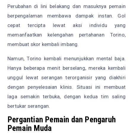
Perubahan di lini belakang dan masuknya pemain
berpengalaman membawa dampak instan. Gol
cepat tercipta lewat aksi individu yang
memanfaatkan kelengahan pertahanan Torino,
membuat skor kembali imbang.
Namun, Torino kembali menunjukkan mental baja.
Hanya beberapa menit berselang, mereka kembali
unggul lewat serangan terorganisir yang diakhiri
dengan penyelesaian klinis. Situasi ini membuat
laga semakin terbuka, dengan kedua tim saling
bertukar serangan.
Pergantian Pemain dan Pengaruh
Pemain Muda