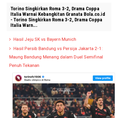
Torino Singkirkan Roma 3-2, Drama Coppa
Italia Warnai Kebangkitan Granata Bola.co.id
- Torino Singkirkan Roma 3-2, Drama Coppa
Italia Warn...
Hasil Jeju SK vs Bayern Munich
Hasil Persib Bandung vs Persija Jakarta 2-1:
Maung Bandung Menang dalam Duel Semifinal
Penuh Tekanan