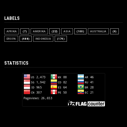
LABELS
AFRIKA
(7)
AMERIKA
(22)
ASIA
(100)
AUSTRALIA
(9)
EROPA
(488)
INDONESIA
(174)
STATISTICS