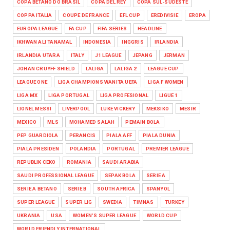
COPA BETANO DO BRASIL
COPA DEL REY
COPA SUL-SUDESTE
HEADLINE
COPPA ITALIA
COUPE DE FRANCE
EFL CUP
EREDIVISIE
EROPA
AC Milan dan Inter Berbagi Hasil 1-1 di
EUROPA LEAGUE
FA CUP
FIFA SERIES
HEADLINE
Perth, Duel Sengit P...
IKHWAN ALI TANAMAL
INDONESIA
INGGRIS
IRLANDIA
Aug 06, 2026
IRLANDIA UTARA
ITALY
J1 LEAGUE
JEPANG
JERMAN
ASEAN CHAMPIONSHIP
JOHAN CRUYFF SHIELD
LALIGA
LALIGA 2
LEAGUE CUP
Filipina vs Thailand 0-1: Gol Waris
LEAGUE ONE
LIGA CHAMPIONS WANITA UEFA
LIGA F WOMEN
Choolthong Menit Ke-84 M...
LIGA MX
LIGA PORTUGAL
LIGA PROFESIONAL
LIGUE 1
Aug 04, 2026
LIONEL MESSI
LIVERPOOL
LUKE VICKERY
MEKSIKO
MESIR
MEXICO
MLS
MOHAMED SALAH
PEMAIN BOLA
PEP GUARDIOLA
PERANCIS
PIALA AFF
PIALA DUNIA
PIALA PRESIDEN
POLANDIA
PORTUGAL
PREMIER LEAGUE
REPUBLIK CEKO
ROMANIA
SAUDI ARABIA
SAUDI PROFESSIONAL LEAGUE
SEPAK BOLA
SERIE A
SERIE A BETANO
SERIE B
SOUTH AFRICA
SPANYOL
SUPER LEAGUE
SUPER LIG
SWEDIA
TIMNAS
TURKEY
UKRANIA
USA
WOMEN'S SUPER LEAGUE
WORLD CUP
WORLD FRIENDLY INTERNATIONAL