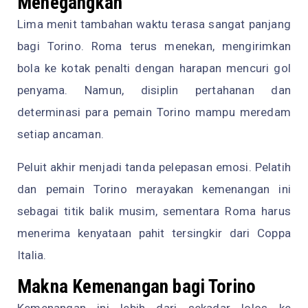
Menegangkan
Lima menit tambahan waktu terasa sangat panjang
bagi Torino. Roma terus menekan, mengirimkan
bola ke kotak penalti dengan harapan mencuri gol
penyama. Namun, disiplin pertahanan dan
determinasi para pemain Torino mampu meredam
setiap ancaman.
Peluit akhir menjadi tanda pelepasan emosi. Pelatih
dan pemain Torino merayakan kemenangan ini
sebagai titik balik musim, sementara Roma harus
menerima kenyataan pahit tersingkir dari Coppa
Italia.
Makna Kemenangan bagi Torino