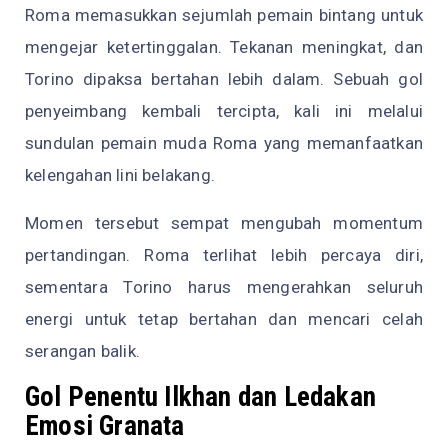
Roma memasukkan sejumlah pemain bintang untuk
mengejar ketertinggalan. Tekanan meningkat, dan
Torino dipaksa bertahan lebih dalam. Sebuah gol
penyeimbang kembali tercipta, kali ini melalui
sundulan pemain muda Roma yang memanfaatkan
kelengahan lini belakang.
Momen tersebut sempat mengubah momentum
pertandingan. Roma terlihat lebih percaya diri,
sementara Torino harus mengerahkan seluruh
energi untuk tetap bertahan dan mencari celah
serangan balik.
Gol Penentu Ilkhan dan Ledakan
Emosi Granata