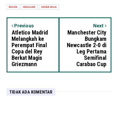
EROPA
HEADLINE
SEPAK BOLA
Previous
Next
Atletico Madrid
Manchester City
Melangkah ke
Bungkam
Perempat Final
Newcastle 2-0 di
Copa del Rey
Leg Pertama
Berkat Magis
Semifinal
Griezmann
Carabao Cup
TIDAK ADA KOMENTAR