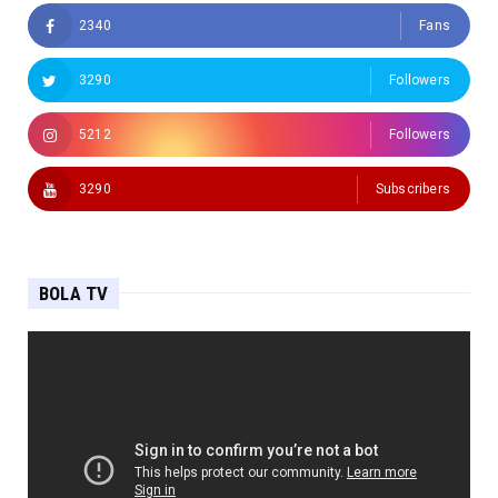
2340
Fans
3290
Followers
5212
Followers
3290
Subscribers
BOLA TV