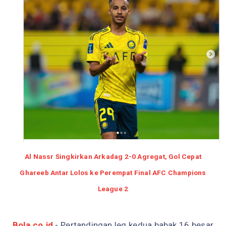
Al Nassr Singkirkan Arkadag 2-0 Agregat, Gol Cepat
Ghareeb Antar Lolos ke Perempat Final AFC Champions
League 2
Bola.co.id
- Pertandingan leg kedua babak 16 besar