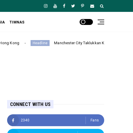
SIA
TIMNAS
Manchester City Taklukkan K-League Stars 3-1 dalam Laga Persaha
dline
CONNECT WITH US
2340
Fans