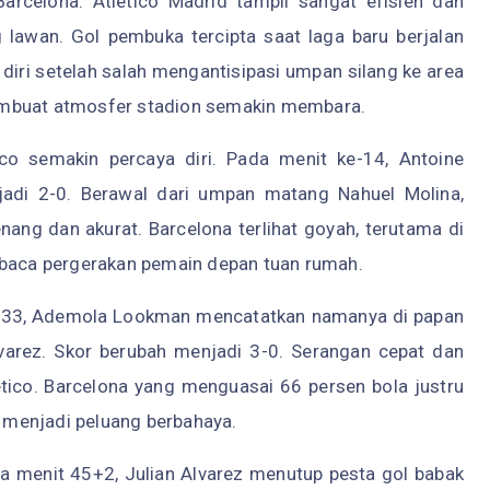
rcelona. Atletico Madrid tampil sangat efisien dan
 lawan. Gol pembuka tercipta saat laga baru berjalan
diri setelah salah mengantisipasi umpan silang ke area
embuat atmosfer stadion semakin membara.
co semakin percaya diri. Pada menit ke-14, Antoine
di 2-0. Berawal dari umpan matang Nahuel Molina,
ng dan akurat. Barcelona terlihat goyah, terutama di
mbaca pergerakan pemain depan tuan rumah.
 ke-33, Ademola Lookman mencatatkan namanya di papan
lvarez. Skor berubah menjadi 3-0. Serangan cepat dan
letico. Barcelona yang menguasai 66 persen bola justru
menjadi peluang berbahaya.
a menit 45+2, Julian Alvarez menutup pesta gol babak