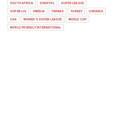
SOUTH AFRICA
SPANYOL
SUPER LEAGUE
SUPER LIG
SWEDIA
TIMNAS
TURKEY
UKRANIA
USA
WOMEN'S SUPER LEAGUE
WORLD CUP
WORLD FRIENDLY INTERNATIONAL