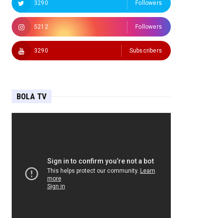
3290
Followers
5212
Followers
3290
Subscribers
BOLA TV