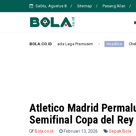
Sabtu, Agustus 8
Sitemap
Pasang Iklan
 PSG 3-0 pada Laga Pramusim
BOLA.CO.ID
Chelsea Kalah Tipis 0-1 d
Headline
Atletico Madrid Permal
Semifinal Copa del Rey
Bola.co.id
Februari 13, 2026
Sepak Bola