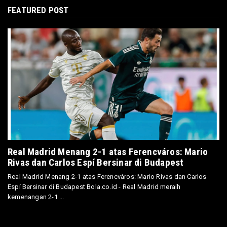
FEATURED POST
Real Madrid Menang 2-1 atas Ferencváros: Mario
Rivas dan Carlos Espí Bersinar di Budapest
Real Madrid Menang 2-1 atas Ferencváros: Mario Rivas dan Carlos
Espí Bersinar di Budapest Bola.co.id - Real Madrid meraih
kemenangan 2-1 ...