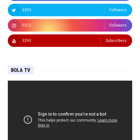
3290
Followers
5212
Followers
3290
Subscribers
BOLA TV