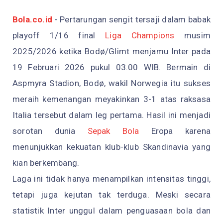
Bola.co.id
- Pertarungan sengit tersaji dalam babak
playoff 1/16 final
Liga Champions
musim
2025/2026 ketika Bodø/Glimt menjamu Inter pada
19 Februari 2026 pukul 03.00 WIB. Bermain di
Aspmyra Stadion, Bodø, wakil Norwegia itu sukses
meraih kemenangan meyakinkan 3-1 atas raksasa
Italia tersebut dalam leg pertama. Hasil ini menjadi
sorotan dunia
Sepak Bola
Eropa karena
menunjukkan kekuatan klub-klub Skandinavia yang
kian berkembang.
Laga ini tidak hanya menampilkan intensitas tinggi,
tetapi juga kejutan tak terduga. Meski secara
statistik Inter unggul dalam penguasaan bola dan