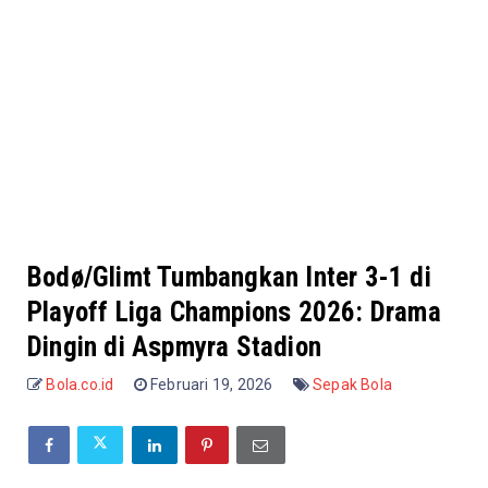
Bodø/Glimt Tumbangkan Inter 3-1 di
Playoff Liga Champions 2026: Drama
Dingin di Aspmyra Stadion
Bola.co.id
Februari 19, 2026
Sepak Bola