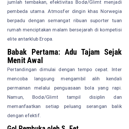
jumlah tembakan, efektivitas Bodø/Glimt menjadi
pembeda utama. Atmosfer dingin khas Norwegia
berpadu dengan semangat ribuan suporter tuan
rumah menciptakan malam bersejarah di kompetisi
elite antarklub Eropa.
Babak Pertama: Adu Tajam Sejak
Menit Awal
Pertandingan dimulai dengan tempo cepat. Inter
mencoba langsung mengambil alih kendali
permainan melalui penguasaan bola yang rapi.
Namun, Bodø/Glimt tampil disiplin dan
memanfaatkan setiap peluang serangan balik
dengan efektif.
Gol Pembuka oleh S. Fet