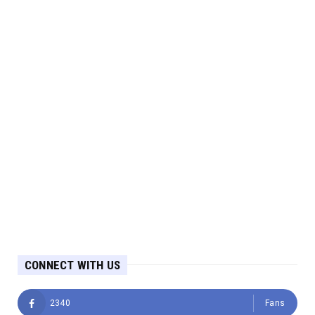
CONNECT WITH US
2340
Fans