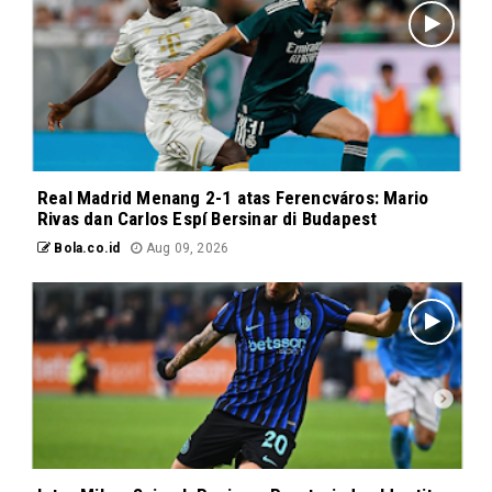
Real Madrid Menang 2-1 atas Ferencváros: Mario
Rivas dan Carlos Espí Bersinar di Budapest
Bola.co.id
Aug 09, 2026