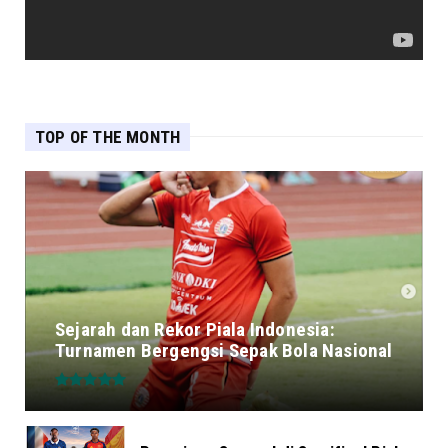
TOP OF THE MONTH
Sejarah dan Rekor Piala Indonesia:
Turnamen Bergengsi Sepak Bola Nasional