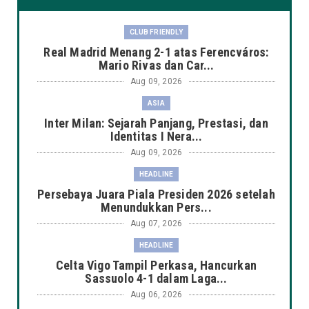
CLUB FRIENDLY
Real Madrid Menang 2-1 atas Ferencváros:
Mario Rivas dan Car...
Aug 09, 2026
ASIA
Inter Milan: Sejarah Panjang, Prestasi, dan
Identitas I Nera...
Aug 09, 2026
HEADLINE
Persebaya Juara Piala Presiden 2026 setelah
Menundukkan Pers...
Aug 07, 2026
HEADLINE
Celta Vigo Tampil Perkasa, Hancurkan
Sassuolo 4-1 dalam Laga...
Aug 06, 2026