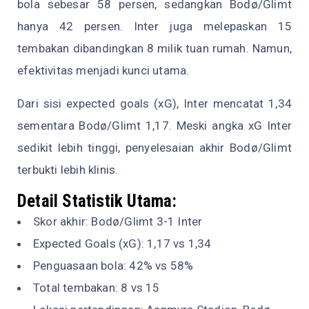
bola sebesar 58 persen, sedangkan Bodø/Glimt
hanya 42 persen. Inter juga melepaskan 15
tembakan dibandingkan 8 milik tuan rumah. Namun,
efektivitas menjadi kunci utama.
Dari sisi expected goals (xG), Inter mencatat 1,34
sementara Bodø/Glimt 1,17. Meski angka xG Inter
sedikit lebih tinggi, penyelesaian akhir Bodø/Glimt
terbukti lebih klinis.
Detail Statistik Utama:
Skor akhir: Bodø/Glimt 3-1 Inter
Expected Goals (xG): 1,17 vs 1,34
Penguasaan bola: 42% vs 58%
Total tembakan: 8 vs 15