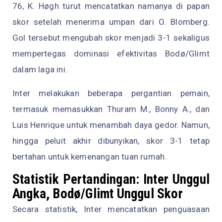
76, K. Høgh turut mencatatkan namanya di papan
skor setelah menerima umpan dari O. Blomberg.
Gol tersebut mengubah skor menjadi 3-1 sekaligus
mempertegas dominasi efektivitas Bodø/Glimt
dalam laga ini.
Inter melakukan beberapa pergantian pemain,
termasuk memasukkan Thuram M., Bonny A., dan
Luis Henrique untuk menambah daya gedor. Namun,
hingga peluit akhir dibunyikan, skor 3-1 tetap
bertahan untuk kemenangan tuan rumah.
Statistik Pertandingan: Inter Unggul
Angka, Bodø/Glimt Unggul Skor
Secara statistik, Inter mencatatkan penguasaan