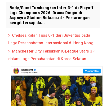
Bodø/Glimt Tumbangkan Inter 3-1 di Playoff
Liga Champions 2026: Drama Dingin di
Aspmyra Stadion Bola.co.id - Pertarungan
sengit tersaji da...
Chelsea Kalah Tipis 0-1 dari Juventus pada
Laga Persahabatan Internasional di Hong Kong
Manchester City Taklukkan K-League Stars 3-1
dalam Laga Persahabatan di Korea Selatan