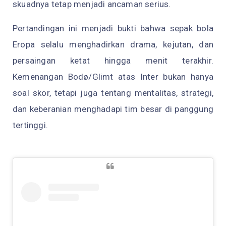
skuadnya tetap menjadi ancaman serius.
Pertandingan ini menjadi bukti bahwa sepak bola
Eropa selalu menghadirkan drama, kejutan, dan
persaingan ketat hingga menit terakhir.
Kemenangan Bodø/Glimt atas Inter bukan hanya
soal skor, tetapi juga tentang mentalitas, strategi,
dan keberanian menghadapi tim besar di panggung
tertinggi.