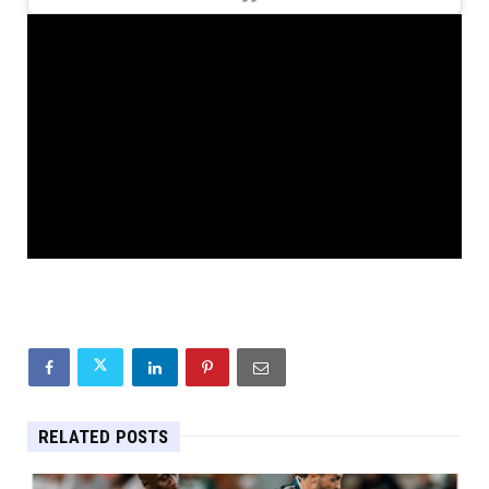
RELATED POSTS