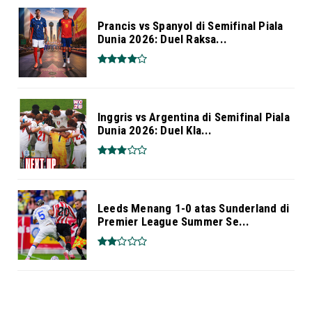
Prancis vs Spanyol di Semifinal Piala
Dunia 2026: Duel Raksa...
Inggris vs Argentina di Semifinal Piala
Dunia 2026: Duel Kla...
Leeds Menang 1-0 atas Sunderland di
Premier League Summer Se...