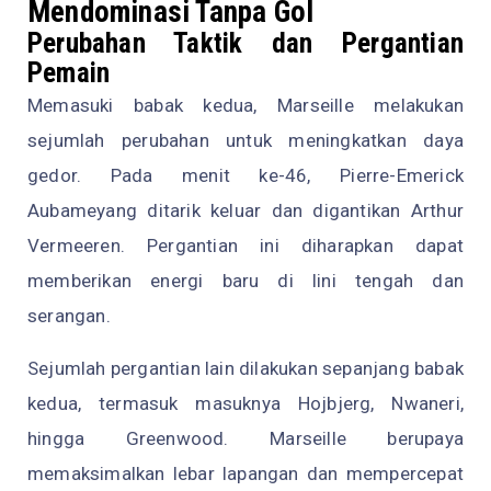
Mendominasi Tanpa Gol
Perubahan Taktik dan Pergantian
Pemain
Memasuki babak kedua, Marseille melakukan
sejumlah perubahan untuk meningkatkan daya
gedor. Pada menit ke-46, Pierre-Emerick
Aubameyang ditarik keluar dan digantikan Arthur
Vermeeren. Pergantian ini diharapkan dapat
memberikan energi baru di lini tengah dan
serangan.
Sejumlah pergantian lain dilakukan sepanjang babak
kedua, termasuk masuknya Hojbjerg, Nwaneri,
hingga Greenwood. Marseille berupaya
memaksimalkan lebar lapangan dan mempercepat