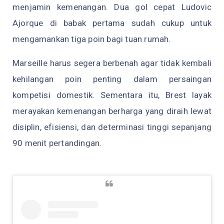
menjamin kemenangan. Dua gol cepat Ludovic
Ajorque di babak pertama sudah cukup untuk
mengamankan tiga poin bagi tuan rumah.
Marseille harus segera berbenah agar tidak kembali
kehilangan poin penting dalam persaingan
kompetisi domestik. Sementara itu, Brest layak
merayakan kemenangan berharga yang diraih lewat
disiplin, efisiensi, dan determinasi tinggi sepanjang
90 menit pertandingan.