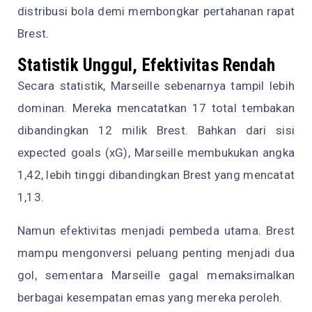
distribusi bola demi membongkar pertahanan rapat
Brest.
Statistik Unggul, Efektivitas Rendah
Secara statistik, Marseille sebenarnya tampil lebih
dominan. Mereka mencatatkan 17 total tembakan
dibandingkan 12 milik Brest. Bahkan dari sisi
expected goals (xG), Marseille membukukan angka
1,42, lebih tinggi dibandingkan Brest yang mencatat
1,13.
Namun efektivitas menjadi pembeda utama. Brest
mampu mengonversi peluang penting menjadi dua
gol, sementara Marseille gagal memaksimalkan
berbagai kesempatan emas yang mereka peroleh.