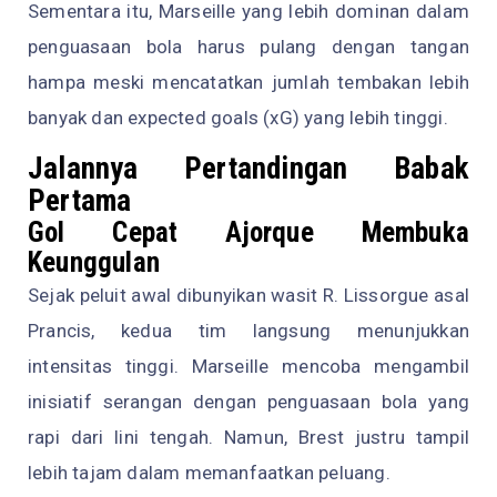
Sementara itu, Marseille yang lebih dominan dalam
penguasaan bola harus pulang dengan tangan
hampa meski mencatatkan jumlah tembakan lebih
banyak dan expected goals (xG) yang lebih tinggi.
Jalannya Pertandingan Babak
Pertama
Gol Cepat Ajorque Membuka
Keunggulan
Sejak peluit awal dibunyikan wasit R. Lissorgue asal
Prancis, kedua tim langsung menunjukkan
intensitas tinggi. Marseille mencoba mengambil
inisiatif serangan dengan penguasaan bola yang
rapi dari lini tengah. Namun, Brest justru tampil
lebih tajam dalam memanfaatkan peluang.