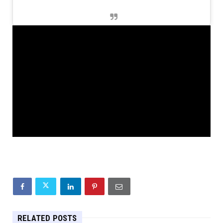
RELATED POSTS