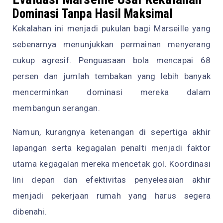
Dominasi Tanpa Hasil Maksimal
Kekalahan ini menjadi pukulan bagi Marseille yang
sebenarnya menunjukkan permainan menyerang
cukup agresif. Penguasaan bola mencapai 68
persen dan jumlah tembakan yang lebih banyak
mencerminkan dominasi mereka dalam
membangun serangan.
Namun, kurangnya ketenangan di sepertiga akhir
lapangan serta kegagalan penalti menjadi faktor
utama kegagalan mereka mencetak gol. Koordinasi
lini depan dan efektivitas penyelesaian akhir
menjadi pekerjaan rumah yang harus segera
dibenahi.