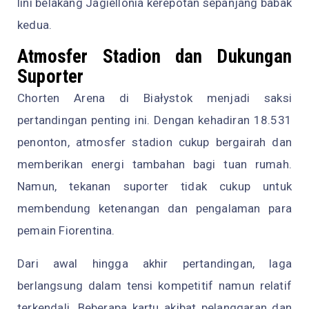
lini belakang Jagiellonia kerepotan sepanjang babak
kedua.
Atmosfer Stadion dan Dukungan
Suporter
Chorten Arena di Białystok menjadi saksi
pertandingan penting ini. Dengan kehadiran 18.531
penonton, atmosfer stadion cukup bergairah dan
memberikan energi tambahan bagi tuan rumah.
Namun, tekanan suporter tidak cukup untuk
membendung ketenangan dan pengalaman para
pemain Fiorentina.
Dari awal hingga akhir pertandingan, laga
berlangsung dalam tensi kompetitif namun relatif
terkendali. Beberapa kartu akibat pelanggaran dan