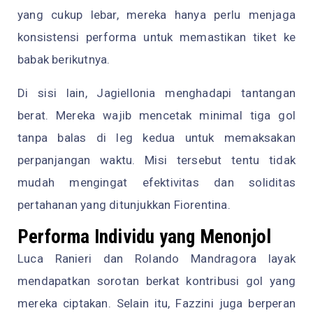
yang cukup lebar, mereka hanya perlu menjaga
konsistensi performa untuk memastikan tiket ke
babak berikutnya.
Di sisi lain, Jagiellonia menghadapi tantangan
berat. Mereka wajib mencetak minimal tiga gol
tanpa balas di leg kedua untuk memaksakan
perpanjangan waktu. Misi tersebut tentu tidak
mudah mengingat efektivitas dan soliditas
pertahanan yang ditunjukkan Fiorentina.
Performa Individu yang Menonjol
Luca Ranieri dan Rolando Mandragora layak
mendapatkan sorotan berkat kontribusi gol yang
mereka ciptakan. Selain itu, Fazzini juga berperan