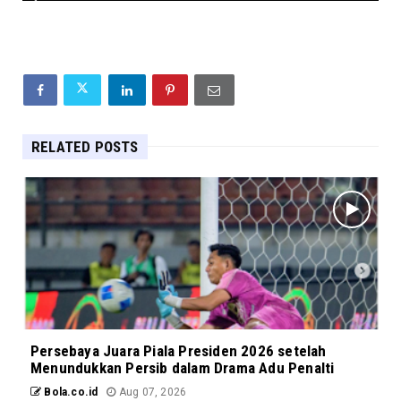
RELATED POSTS
Persebaya Juara Piala Presiden 2026 setelah
Menundukkan Persib dalam Drama Adu Penalti
Bola.co.id
Aug 07, 2026