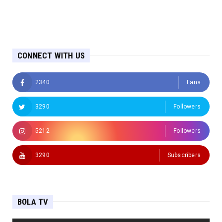
CONNECT WITH US
2340
Fans
3290
Followers
5212
Followers
3290
Subscribers
BOLA TV