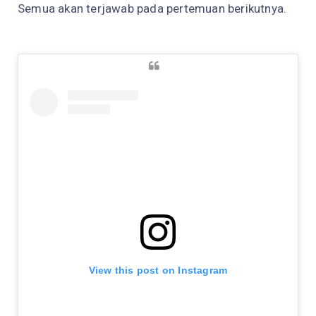
Semua akan terjawab pada pertemuan berikutnya.
View this post on Instagram