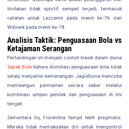
tindakan tidak sportif sempat terjadi, termasuk
catatan untuk Lezzerini pada menit ke-76 dan
Wdowik pada menit ke-78.
Analisis Taktik: Penguasaan Bola vs
Ketajaman Serangan
Pertandingan ini menjadi contoh klasik dalam dunia
Sepak Bola
bahwa dominasi penguasaan bola tidak
selalu menjamin kemenangan. Jagiellonia mencoba
membangun permainan secara sabar melalui
kombinasi umpan pendek dan penguasaan di lini
tengah.
Sementara itu, Fiorentina tampil lebih pragmatis.
Mereka tidak memaksakan diri untuk mengontrol