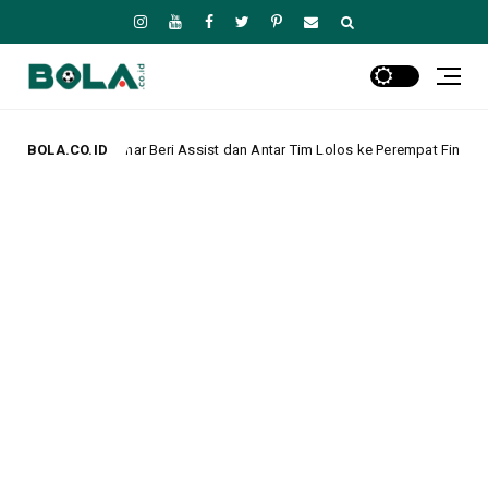
t dan Antar Tim Lolos ke Perempat Final Copa Betano do Brasil
BOLA.CO.ID
Amer