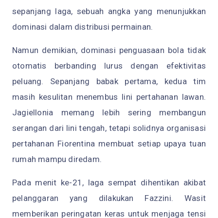
sepanjang laga, sebuah angka yang menunjukkan
dominasi dalam distribusi permainan.
Namun demikian, dominasi penguasaan bola tidak
otomatis berbanding lurus dengan efektivitas
peluang. Sepanjang babak pertama, kedua tim
masih kesulitan menembus lini pertahanan lawan.
Jagiellonia memang lebih sering membangun
serangan dari lini tengah, tetapi solidnya organisasi
pertahanan Fiorentina membuat setiap upaya tuan
rumah mampu diredam.
Pada menit ke-21, laga sempat dihentikan akibat
pelanggaran yang dilakukan Fazzini. Wasit
memberikan peringatan keras untuk menjaga tensi