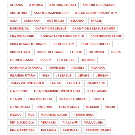
ALBANIA
AMERIKA
AMERIKA SERIKAT
ANTOINE GRIEZMANN
Aug 06, 2026
ARGENTINA
ASEAN CHAMPIONSHIP
ASEAN CHAMPIONSHIP U19
HEADLINE
ASIA
ASIAN CUP
AUSTRALIA
BELANDA
BRAZIL
AC Milan dan Inter Berbagi Hasil 1-1 di
BUNDESLIGA
CHAMPIONS LEAGUE
CHAMPIONS LEAGUE WOMEN
Perth, Duel Sengit P...
CHAMPIONSHIP
CONCACAF CHAMPIONS CUP
CONFERENCE LEAGUE
Aug 06, 2026
COPA BETANO DO BRASIL
COPA DEL REY
COPA SUL-SUDESTE
ASEAN CHAMPIONSHIP
COPPA ITALIA
COUPE DE FRANCE
EFL CUP
EREDIVISIE
EROPA
Filipina vs Thailand 0-1: Gol Waris
EUROPA LEAGUE
FA CUP
FIFA SERIES
HEADLINE
Choolthong Menit Ke-84 M...
IKHWAN ALI TANAMAL
INDONESIA
INGGRIS
IRLANDIA
Aug 04, 2026
IRLANDIA UTARA
ITALY
J1 LEAGUE
JEPANG
JERMAN
HEADLINE
JOHAN CRUYFF SHIELD
LALIGA
LALIGA 2
LEAGUE CUP
Hasil Persebaya vs Arema FC 1-0: Gol Yuran
LEAGUE ONE
LIGA CHAMPIONS WANITA UEFA
LIGA F WOMEN
Fernandes Bawa Ba...
LIGA MX
LIGA PORTUGAL
LIGA PROFESIONAL
LIGUE 1
Aug 04, 2026
LIONEL MESSI
LIVERPOOL
LUKE VICKERY
MEKSIKO
MESIR
MEXICO
MLS
MOHAMED SALAH
PEMAIN BOLA
PEP GUARDIOLA
PERANCIS
PIALA AFF
PIALA DUNIA
PIALA PRESIDEN
POLANDIA
PORTUGAL
PREMIER LEAGUE