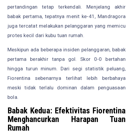
pertandingan tetap terkendali. Menjelang akhir
babak pertama, tepatnya menit ke-41, Mandragora
juga tercatat melakukan pelanggaran yang memicu
protes kecil dari kubu tuan rumah.
Meskipun ada beberapa insiden pelanggaran, babak
pertama berakhir tanpa gol. Skor 0-0 bertahan
hingga turun minum. Dari segi statistik peluang,
Fiorentina sebenarnya terlihat lebih berbahaya
meski tidak terlalu dominan dalam penguasaan
bola.
Babak Kedua: Efektivitas Fiorentina
Menghancurkan Harapan Tuan
Rumah