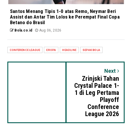
Santos Menang Tipis 1-0 atas Remo, Neymar Beri
Assist dan Antar Tim Lolos ke Perempat Final Copa
Betano do Brasil
Bola.co.id
Aug 06, 2026
CONFERENCE LEAGUE
EROPA
HEADLINE
SEPAK BOLA
Next
Zrinjski Tahan
Crystal Palace 1-
1 di Leg Pertama
Playoff
Conference
League 2026