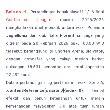
Bola.co.id
- Pertandingan babak playoff 1/16 final
Conference League
musim 2025/2026
menghadirkan duel menarik antara wakil Polandia
Jagiellonia
dan klub Italia
Fiorentina
. Laga yang
digelar pada 20 Februari 2026 pukul 03.00 WIB
tersebut berlangsung di Chorten Arena, Białystok,
dengan atmosfer yang cukup meriah berkat
dukungan 18.531 penonton dari total kapasitas
22.432 kursi.
Dalam pertandingan leg pertama ini, wakil Serie A,
:contentReference[oaicite:0]{index=0}
, tampil
efektif dan penuh ketenangan untuk meraih
kemenangan meyakinkan 3-0 atas tuan rumah