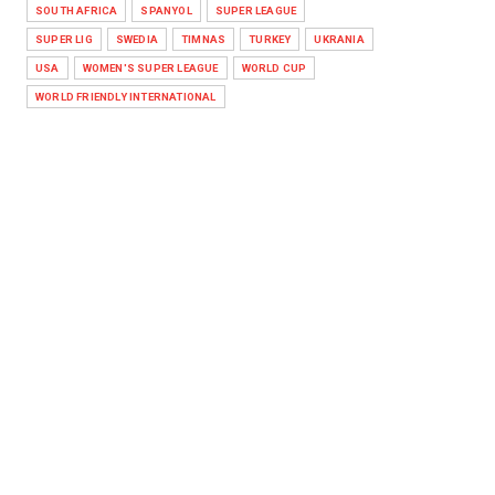
SOUTH AFRICA
SPANYOL
SUPER LEAGUE
SUPER LIG
SWEDIA
TIMNAS
TURKEY
UKRANIA
USA
WOMEN'S SUPER LEAGUE
WORLD CUP
WORLD FRIENDLY INTERNATIONAL