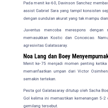
Pada menit ke-60, Davinson Sanchez membawa 
assist Gabriel Sara yang tampil konsisten s
dengan sundulan akurat yang tak mampu diant
Juventus mencoba merespons dengan me
memasukkan Kostic dan Conceicao. Namu
agresivitas Galatasaray.
Noa Lang dan Boey Menyempurnak
Menit ke-75 menjadi momen penting ketika 
memanfaatkan umpan dari Victor Osimhen
semakin tertekan.
Pesta gol Galatasaray ditutup oleh Sacha Bo
Gol kelima ini memastikan kemenangan 5-2
gemilang tersebut.