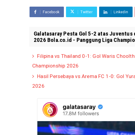
Facebook
Twitter
Linkedin
Galatasaray Pesta Gol 5-2 atas Juventus
2026 Bola.co.id - Panggung Liga Champion
Filipina vs Thailand 0-1: Gol Waris Choo
Championship 2026
Hasil Persebaya vs Arema FC 1-0: Gol Yura
2026