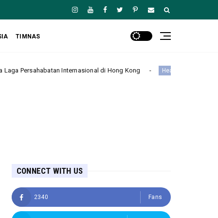
SIA
TIMNAS
 Internasional di Hong Kong
Manchester City Taklukkan K
Headline
CONNECT WITH US
2340
Fans