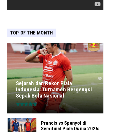
TOP OF THE MONTH
Sejarah dan Rekor Piala
Indonesia: Turnamen Bergengsi
Sepak Bola Nasional
Prancis vs Spanyol di
Semifinal Piala Dunia 2026: