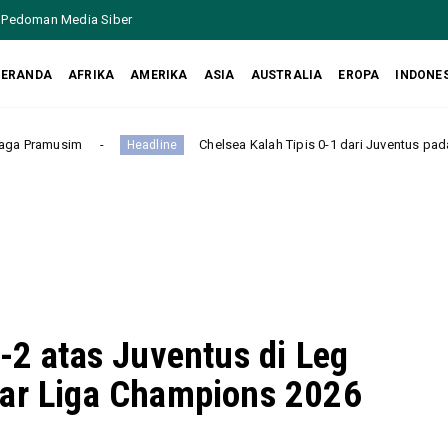
Pedoman Media Siber
BERANDA
AFRIKA
AMERIKA
ASIA
AUSTRALIA
EROPA
INDONE
Chelsea Kalah Tipis 0-1 dari Juventus pada Laga Persahabatan
Headline
-2 atas Juventus di Leg
sar Liga Champions 2026