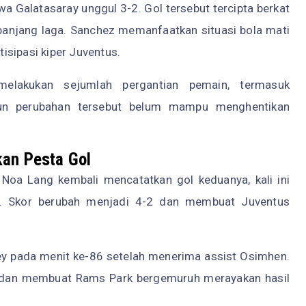
Galatasaray unggul 3-2. Gol tersebut tercipta berkat
epanjang laga. Sanchez memanfaatkan situasi bola mati
isipasi kiper Juventus.
lakukan sejumlah pergantian pemain, termasuk
n perubahan tersebut belum mampu menghentikan
an Pesta Gol
Noa Lang kembali mencatatkan gol keduanya, kali ini
. Skor berubah menjadi 4-2 dan membuat Juventus
ey pada menit ke-86 setelah menerima assist Osimhen.
 dan membuat Rams Park bergemuruh merayakan hasil