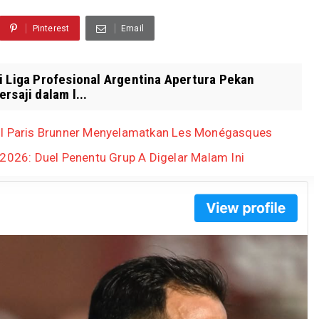
Pinterest
Email
i Liga Profesional Argentina Apertura Pekan
rsaji dalam l...
ol Paris Brunner Menyelamatkan Les Monégasques
 2026: Duel Penentu Grup A Digelar Malam Ini