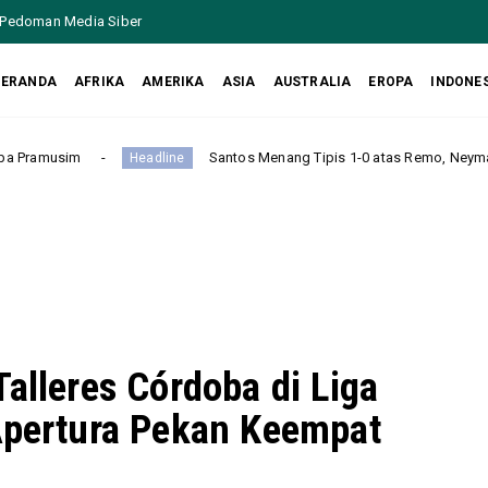
Pedoman Media Siber
BERANDA
AFRIKA
AMERIKA
ASIA
AUSTRALIA
EROPA
INDONE
Santos Menang Tipis 1-0 atas Remo, Neymar Beri Assist dan Antar T
line
alleres Córdoba di Liga
Apertura Pekan Keempat