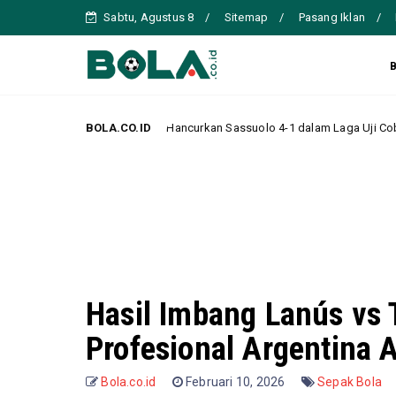
Sabtu, Agustus 8
Sitemap
Pasang Iklan
Perkasa, Hancurkan Sassuolo 4-1 dalam Laga Uji Coba Pramusim
BOLA.CO.ID
Head
Hasil Imbang Lanús vs T
Profesional Argentina 
Bola.co.id
Februari 10, 2026
Sepak Bola