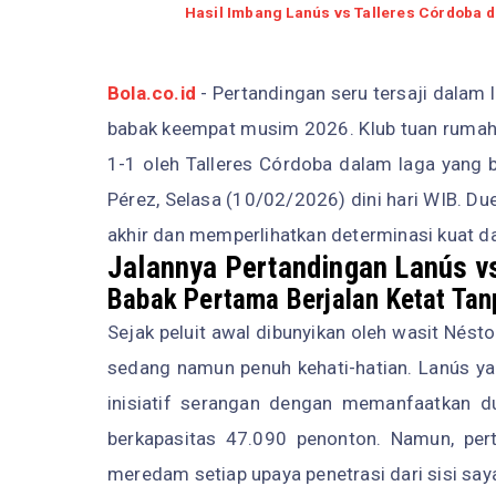
Hasil Imbang Lanús vs Talleres Córdoba d
Bola.co.id
- Pertandingan seru tersaji dalam 
babak keempat musim 2026. Klub tuan rumah 
1-1 oleh Talleres Córdoba dalam laga yang 
Pérez, Selasa (10/02/2026) dini hari WIB. Du
akhir dan memperlihatkan determinasi kuat da
Jalannya Pertandingan Lanús vs
Babak Pertama Berjalan Ketat Tan
Sejak peluit awal dibunyikan oleh wasit Nés
sedang namun penuh kehati-hatian. Lanús y
inisiatif serangan dengan memanfaatkan d
berkapasitas 47.090 penonton. Namun, per
meredam setiap upaya penetrasi dari sisi say