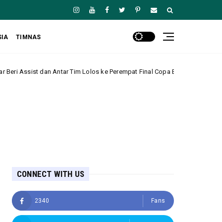
SIA
TIMNAS
im Lolos ke Perempat Final Copa Betano do Brasil
Amerika Serikat
CONNECT WITH US
2340
Fans