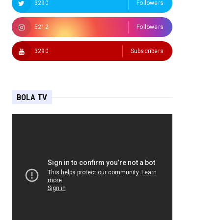
3290
Followers
5212
Followers
3290
Subscribers
BOLA TV