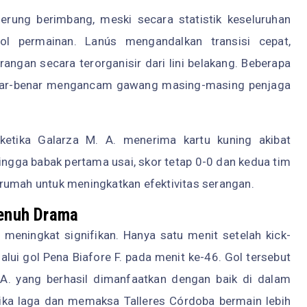
rung berimbang, meski secara statistik keseluruhan
rol permainan. Lanús mengandalkan transisi cepat,
gan secara terorganisir dari lini belakang. Beberapa
enar-benar mengancam gawang masing-masing penjaga
etika Galarza M. A. menerima kartu kuning akibat
ingga babak pertama usai, skor tetap 0-0 dan kedua tim
rumah untuk meningkatkan efektivitas serangan.
Penuh Drama
eningkat signifikan. Hanya satu menit setelah kick-
ui gol Pena Biafore F. pada menit ke-46. Gol tersebut
A. yang berhasil dimanfaatkan dengan baik di dalam
mika laga dan memaksa Talleres Córdoba bermain lebih