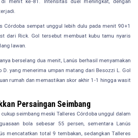
di menit ke-81. Intensitas duel meningkat, dengan
erjadi.
res Córdoba sempat unggul lebih dulu pada menit 90+1
st dari Rick. Gol tersebut membuat kubu tamu nyaris
dang lawan.
Hanya berselang dua menit, Lanús berhasil menyamakan
o D. yang menerima umpan matang dari Besozzi L. Gol
uan rumah dan memastikan skor akhir 1-1 hingga wasit
ukkan Persaingan Seimbang
ung cukup seimbang meski Talleres Córdoba unggul dalam
nguasaan bola sebesar 55 persen, sementara Lanús
nús mencatatkan total 9 tembakan, sedangkan Talleres