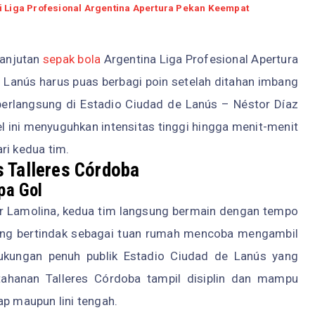
i Liga Profesional Argentina Apertura Pekan Keempat
lanjutan
sepak bola
Argentina Liga Profesional Apertura
Lanús harus puas berbagi poin setelah ditahan imbang
berlangsung di Estadio Ciudad de Lanús – Néstor Díaz
el ini menyuguhkan intensitas tinggi hingga menit-menit
ri kedua tim.
 Talleres Córdoba
pa Gol
tor Lamolina, kedua tim langsung bermain dengan tempo
ang bertindak sebagai tuan rumah mencoba mengambil
ukungan penuh publik Estadio Ciudad de Lanús yang
tahanan Talleres Córdoba tampil disiplin dan mampu
ap maupun lini tengah.