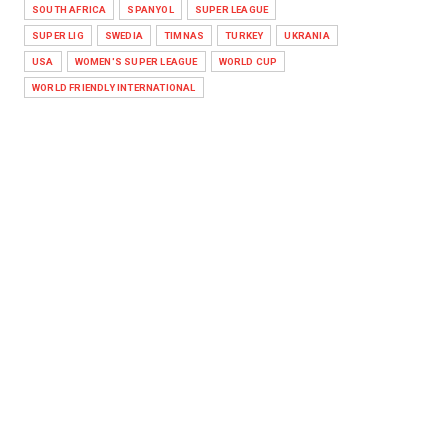
SOUTH AFRICA
SPANYOL
SUPER LEAGUE
SUPER LIG
SWEDIA
TIMNAS
TURKEY
UKRANIA
USA
WOMEN'S SUPER LEAGUE
WORLD CUP
WORLD FRIENDLY INTERNATIONAL