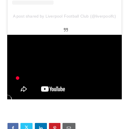
A post shared by Liverpool Football Club (@liverpoolfc)