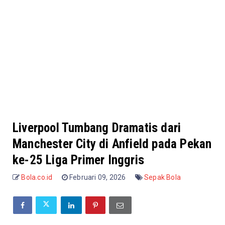
Liverpool Tumbang Dramatis dari
Manchester City di Anfield pada Pekan
ke-25 Liga Primer Inggris
Bola.co.id
Februari 09, 2026
Sepak Bola