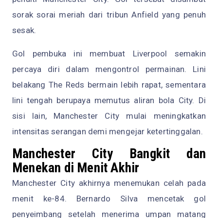
sorak sorai meriah dari tribun Anfield yang penuh
sesak.
Gol pembuka ini membuat Liverpool semakin
percaya diri dalam mengontrol permainan. Lini
belakang The Reds bermain lebih rapat, sementara
lini tengah berupaya memutus aliran bola City. Di
sisi lain, Manchester City mulai meningkatkan
intensitas serangan demi mengejar ketertinggalan.
Manchester City Bangkit dan
Menekan di Menit Akhir
Manchester City akhirnya menemukan celah pada
menit ke-84. Bernardo Silva mencetak gol
penyeimbang setelah menerima umpan matang