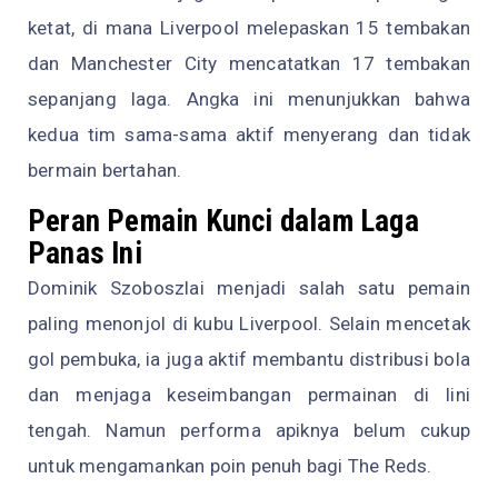
ketat, di mana Liverpool melepaskan 15 tembakan
dan Manchester City mencatatkan 17 tembakan
sepanjang laga. Angka ini menunjukkan bahwa
kedua tim sama-sama aktif menyerang dan tidak
bermain bertahan.
Peran Pemain Kunci dalam Laga
Panas Ini
Dominik Szoboszlai menjadi salah satu pemain
paling menonjol di kubu Liverpool. Selain mencetak
gol pembuka, ia juga aktif membantu distribusi bola
dan menjaga keseimbangan permainan di lini
tengah. Namun performa apiknya belum cukup
untuk mengamankan poin penuh bagi The Reds.