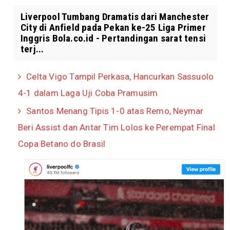
Liverpool Tumbang Dramatis dari Manchester
City di Anfield pada Pekan ke-25 Liga Primer
Inggris Bola.co.id - Pertandingan sarat tensi
terj...
Celta Vigo Tampil Perkasa, Hancurkan Sassuolo
4-1 dalam Laga Uji Coba Pramusim
Santos Menang Tipis 1-0 atas Remo, Neymar
Beri Assist dan Antar Tim Lolos ke Perempat Final
Copa Betano do Brasil