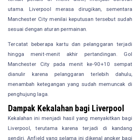
utama. Liverpool merasa dirugikan, sementara
Manchester City menilai keputusan tersebut sudah
sesuai dengan aturan permainan.
Tercatat beberapa kartu dan pelanggaran terjadi
hingga menit-menit akhir pertandingan. Gol
Manchester City pada menit ke-90+10 sempat
dianulir karena pelanggaran terlebih dahulu,
menambah ketegangan yang sudah memuncak di
penghujung laga.
Dampak Kekalahan bagi Liverpool
Kekalahan ini menjadi hasil yang menyakitkan bagi
Liverpool, terutama karena terjadi di kandang
sendiri. Anfield yang selama ini dikenal angker bagi