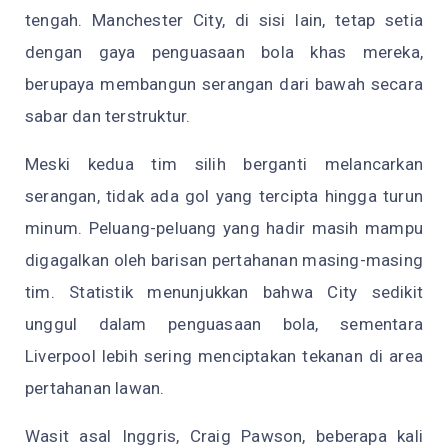
tengah. Manchester City, di sisi lain, tetap setia
dengan gaya penguasaan bola khas mereka,
berupaya membangun serangan dari bawah secara
sabar dan terstruktur.
Meski kedua tim silih berganti melancarkan
serangan, tidak ada gol yang tercipta hingga turun
minum. Peluang-peluang yang hadir masih mampu
digagalkan oleh barisan pertahanan masing-masing
tim. Statistik menunjukkan bahwa City sedikit
unggul dalam penguasaan bola, sementara
Liverpool lebih sering menciptakan tekanan di area
pertahanan lawan.
Wasit asal Inggris, Craig Pawson, beberapa kali