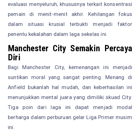
evaluasi menyeluruh, khususnya terkait konsentrasi
pemain di menit-menit akhir. Kehilangan fokus
dalam situasi krusial terbukti menjadi faktor
penentu kekalahan dalam laga sekelas ini.
Manchester City Semakin Percaya
Diri
Bagi Manchester City, kemenangan ini menjadi
suntikan moral yang sangat penting. Menang di
Anfield bukanlah hal mudah, dan keberhasilan ini
menunjukkan mental juara yang dimiliki skuad City.
Tiga poin dari laga ini dapat menjadi modal
berharga dalam perburuan gelar Liga Primer musim
ini.