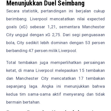
Menunjukkan Duel Seimbang
Secara statistik, pertandingan ini berjalan cukup
berimbang. Liverpool mencatatkan nilai expected
goals (xG) sebesar 1,21, sementara Manchester
City unggul dengan xG 2,75. Dari segi penguasaan
bola, City sedikit lebih dominan dengan 53 persen
berbanding 47 persen milik Liverpool.
Total tembakan juga memperlihatkan persaingan
ketat, di mana Liverpool melepaskan 15 tembakan
dan Manchester City mencatatkan 17 tembakan
sepanjang laga. Angka ini menunjukkan bahwa
kedua tim sama-sama aktif menyerang dan tidak
bermain bertahan.