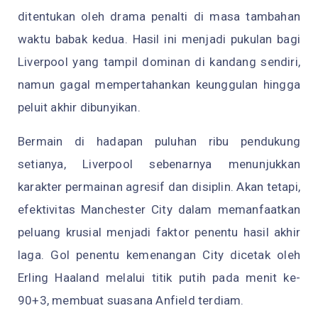
ditentukan oleh drama penalti di masa tambahan
waktu babak kedua. Hasil ini menjadi pukulan bagi
Liverpool yang tampil dominan di kandang sendiri,
namun gagal mempertahankan keunggulan hingga
peluit akhir dibunyikan.
Bermain di hadapan puluhan ribu pendukung
setianya, Liverpool sebenarnya menunjukkan
karakter permainan agresif dan disiplin. Akan tetapi,
efektivitas Manchester City dalam memanfaatkan
peluang krusial menjadi faktor penentu hasil akhir
laga. Gol penentu kemenangan City dicetak oleh
Erling Haaland melalui titik putih pada menit ke-
90+3, membuat suasana Anfield terdiam.