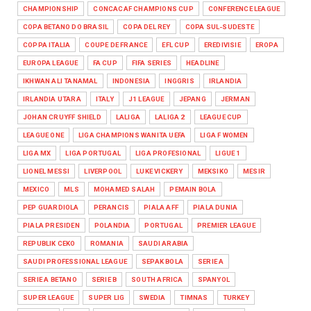
CHAMPIONSHIP
CONCACAF CHAMPIONS CUP
CONFERENCE LEAGUE
Aug 06, 2026
COPA BETANO DO BRASIL
COPA DEL REY
COPA SUL-SUDESTE
ASEAN CHAMPIONSHIP
COPPA ITALIA
COUPE DE FRANCE
EFL CUP
EREDIVISIE
EROPA
Filipina vs Thailand 0-1: Gol Waris
EUROPA LEAGUE
FA CUP
FIFA SERIES
HEADLINE
Choolthong Menit Ke-84 M...
IKHWAN ALI TANAMAL
INDONESIA
INGGRIS
IRLANDIA
Aug 04, 2026
IRLANDIA UTARA
ITALY
J1 LEAGUE
JEPANG
JERMAN
HEADLINE
JOHAN CRUYFF SHIELD
LALIGA
LALIGA 2
LEAGUE CUP
Hasil Persebaya vs Arema FC 1-0: Gol Yuran
LEAGUE ONE
LIGA CHAMPIONS WANITA UEFA
LIGA F WOMEN
Fernandes Bawa Ba...
LIGA MX
LIGA PORTUGAL
LIGA PROFESIONAL
LIGUE 1
Aug 04, 2026
LIONEL MESSI
LIVERPOOL
LUKE VICKERY
MEKSIKO
MESIR
MEXICO
MLS
MOHAMED SALAH
PEMAIN BOLA
PEP GUARDIOLA
PERANCIS
PIALA AFF
PIALA DUNIA
PIALA PRESIDEN
POLANDIA
PORTUGAL
PREMIER LEAGUE
REPUBLIK CEKO
ROMANIA
SAUDI ARABIA
SAUDI PROFESSIONAL LEAGUE
SEPAK BOLA
SERIE A
SERIE A BETANO
SERIE B
SOUTH AFRICA
SPANYOL
SUPER LEAGUE
SUPER LIG
SWEDIA
TIMNAS
TURKEY