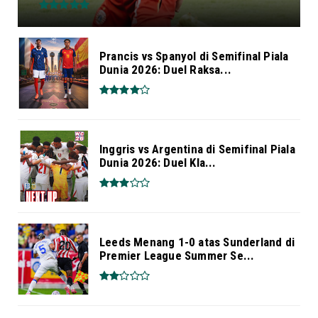
Prancis vs Spanyol di Semifinal Piala
Dunia 2026: Duel Raksa...
Inggris vs Argentina di Semifinal Piala
Dunia 2026: Duel Kla...
Leeds Menang 1-0 atas Sunderland di
Premier League Summer Se...