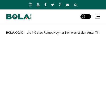
-0 atas Remo, Neymar Beri Assist dan Antar Tim Lolos ke Perempat Final C
BOLA.CO.ID