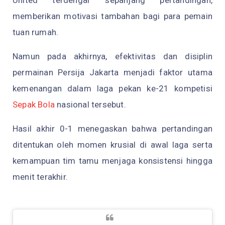
United terdengar sepanjang pertandingan,
memberikan motivasi tambahan bagi para pemain
tuan rumah.
Namun pada akhirnya, efektivitas dan disiplin
permainan Persija Jakarta menjadi faktor utama
kemenangan dalam laga pekan ke-21 kompetisi
Sepak Bola
nasional tersebut.
Hasil akhir 0-1 menegaskan bahwa pertandingan
ditentukan oleh momen krusial di awal laga serta
kemampuan tim tamu menjaga konsistensi hingga
menit terakhir.