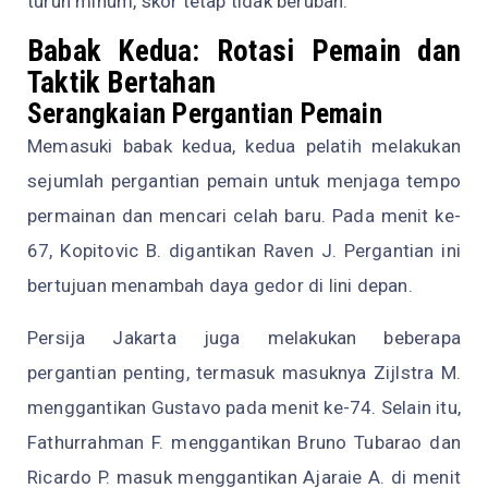
turun minum, skor tetap tidak berubah.
Babak Kedua: Rotasi Pemain dan
Taktik Bertahan
Serangkaian Pergantian Pemain
Memasuki babak kedua, kedua pelatih melakukan
sejumlah pergantian pemain untuk menjaga tempo
permainan dan mencari celah baru. Pada menit ke-
67, Kopitovic B. digantikan Raven J. Pergantian ini
bertujuan menambah daya gedor di lini depan.
Persija Jakarta juga melakukan beberapa
pergantian penting, termasuk masuknya Zijlstra M.
menggantikan Gustavo pada menit ke-74. Selain itu,
Fathurrahman F. menggantikan Bruno Tubarao dan
Ricardo P. masuk menggantikan Ajaraie A. di menit