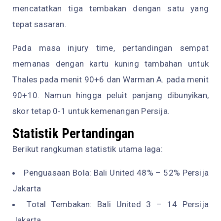
mencatatkan tiga tembakan dengan satu yang
tepat sasaran.
Pada masa injury time, pertandingan sempat
memanas dengan kartu kuning tambahan untuk
Thales pada menit 90+6 dan Warman A. pada menit
90+10. Namun hingga peluit panjang dibunyikan,
skor tetap 0-1 untuk kemenangan Persija.
Statistik Pertandingan
Berikut rangkuman statistik utama laga:
Penguasaan Bola: Bali United 48% – 52% Persija
Jakarta
Total Tembakan: Bali United 3 – 14 Persija
Jakarta