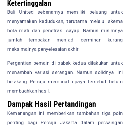
Ketertinggalan
Bali United sebenarnya memiliki peluang untuk
menyamakan kedudukan, terutama melalui skema
bola mati dan penetrasi sayap. Namun minimnya
jumlah tembakan menjadi cerminan kurang
maksimalnya penyelesaian akhir.
Pergantian pemain di babak kedua dilakukan untuk
menambah variasi serangan. Namun solidnya lini
belakang Persija membuat upaya tersebut belum
membuahkan hasil.
Dampak Hasil Pertandingan
Kemenangan ini memberikan tambahan tiga poin
penting bagi Persija Jakarta dalam persaingan