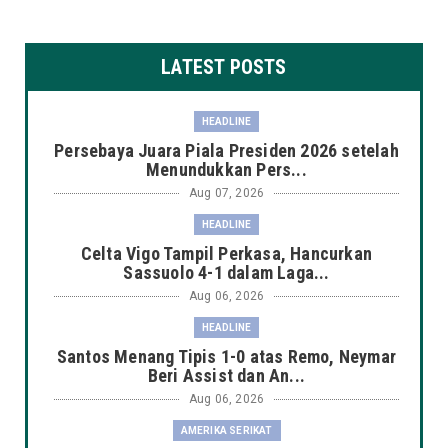
LATEST POSTS
HEADLINE
Persebaya Juara Piala Presiden 2026 setelah
Menundukkan Pers...
Aug 07, 2026
HEADLINE
Celta Vigo Tampil Perkasa, Hancurkan
Sassuolo 4-1 dalam Laga...
Aug 06, 2026
HEADLINE
Santos Menang Tipis 1-0 atas Remo, Neymar
Beri Assist dan An...
Aug 06, 2026
AMERIKA SERIKAT