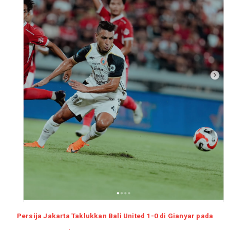
Persija Jakarta Taklukkan Bali United 1-0 di Gianyar pada