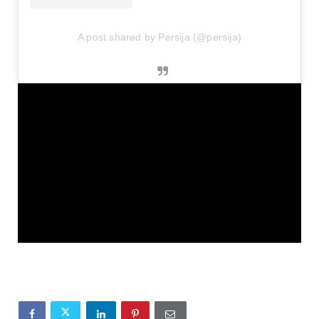
A post shared by Persija (@persija)