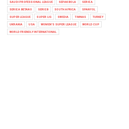
SAUDI PROFESSIONAL LEAGUE
SEPAK BOLA
SERIE A
SERIE A BETANO
SERIE B
SOUTH AFRICA
SPANYOL
SUPER LEAGUE
SUPER LIG
SWEDIA
TIMNAS
TURKEY
UKRANIA
USA
WOMEN'S SUPER LEAGUE
WORLD CUP
WORLD FRIENDLY INTERNATIONAL