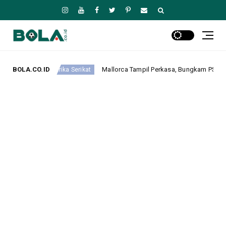
BOLA.CO.ID
Mallorca Tampil Perkasa, Bungkam PSG 3-0 pada Laga Pramusi
 Serikat