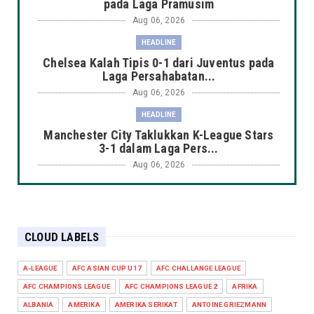
pada Laga Pramusim
Aug 06, 2026
HEADLINE
Chelsea Kalah Tipis 0-1 dari Juventus pada
Laga Persahabatan...
Aug 06, 2026
HEADLINE
Manchester City Taklukkan K-League Stars
3-1 dalam Laga Pers...
Aug 06, 2026
HEADLINE
Arsenal Takluk 1-3 dari Real Betis dalam
Laga Pramusim di Du...
CLOUD LABELS
Aug 06, 2026
HEADLINE
A-LEAGUE
AFC ASIAN CUP U17
AFC CHALLANGE LEAGUE
AC Milan dan Inter Berbagi Hasil 1-1 di
AFC CHAMPIONS LEAGUE
AFC CHAMPIONS LEAGUE 2
AFRIKA
Perth, Duel Sengit P...
ALBANIA
AMERIKA
AMERIKA SERIKAT
ANTOINE GRIEZMANN
Aug 06, 2026