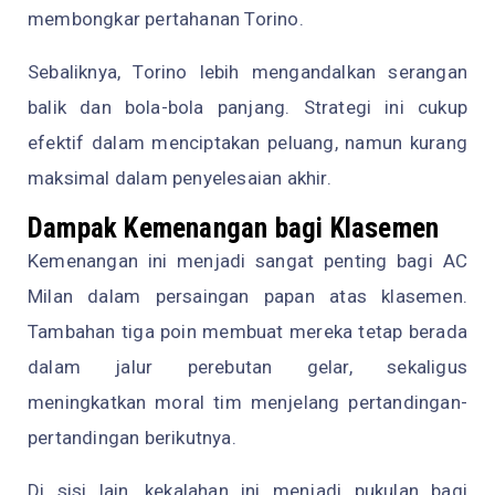
membongkar pertahanan Torino.
Sebaliknya, Torino lebih mengandalkan serangan
balik dan bola-bola panjang. Strategi ini cukup
efektif dalam menciptakan peluang, namun kurang
maksimal dalam penyelesaian akhir.
Dampak Kemenangan bagi Klasemen
Kemenangan ini menjadi sangat penting bagi AC
Milan dalam persaingan papan atas klasemen.
Tambahan tiga poin membuat mereka tetap berada
dalam jalur perebutan gelar, sekaligus
meningkatkan moral tim menjelang pertandingan-
pertandingan berikutnya.
Di sisi lain, kekalahan ini menjadi pukulan bagi