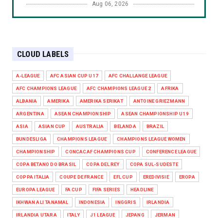
Aug 06, 2026
HEADLINE
Arsenal Takluk 1-3 dari Real Betis dalam
Laga Pramusim di Du...
CLOUD LABELS
Aug 06, 2026
HEADLINE
A-LEAGUE
AFC ASIAN CUP U17
AFC CHALLANGE LEAGUE
AC Milan dan Inter Berbagi Hasil 1-1 di
AFC CHAMPIONS LEAGUE
AFC CHAMPIONS LEAGUE 2
AFRIKA
Perth, Duel Sengit P...
ALBANIA
AMERIKA
AMERIKA SERIKAT
ANTOINE GRIEZMANN
Aug 06, 2026
ARGENTINA
ASEAN CHAMPIONSHIP
ASEAN CHAMPIONSHIP U19
ASEAN CHAMPIONSHIP
ASIA
ASIAN CUP
AUSTRALIA
BELANDA
BRAZIL
Filipina vs Thailand 0-1: Gol Waris
BUNDESLIGA
CHAMPIONS LEAGUE
CHAMPIONS LEAGUE WOMEN
Choolthong Menit Ke-84 M...
CHAMPIONSHIP
CONCACAF CHAMPIONS CUP
CONFERENCE LEAGUE
Aug 04, 2026
COPA BETANO DO BRASIL
COPA DEL REY
COPA SUL-SUDESTE
HEADLINE
COPPA ITALIA
COUPE DE FRANCE
EFL CUP
EREDIVISIE
EROPA
Hasil Persebaya vs Arema FC 1-0: Gol Yuran
EUROPA LEAGUE
FA CUP
FIFA SERIES
HEADLINE
Fernandes Bawa Ba...
IKHWAN ALI TANAMAL
INDONESIA
INGGRIS
IRLANDIA
Aug 04, 2026
IRLANDIA UTARA
ITALY
J1 LEAGUE
JEPANG
JERMAN