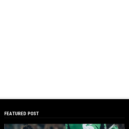
FEATURED POST