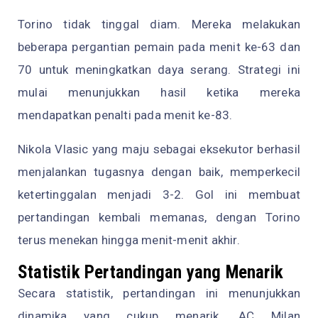
Torino tidak tinggal diam. Mereka melakukan
beberapa pergantian pemain pada menit ke-63 dan
70 untuk meningkatkan daya serang. Strategi ini
mulai menunjukkan hasil ketika mereka
mendapatkan penalti pada menit ke-83.
Nikola Vlasic yang maju sebagai eksekutor berhasil
menjalankan tugasnya dengan baik, memperkecil
ketertinggalan menjadi 3-2. Gol ini membuat
pertandingan kembali memanas, dengan Torino
terus menekan hingga menit-menit akhir.
Statistik Pertandingan yang Menarik
Secara statistik, pertandingan ini menunjukkan
dinamika yang cukup menarik. AC Milan