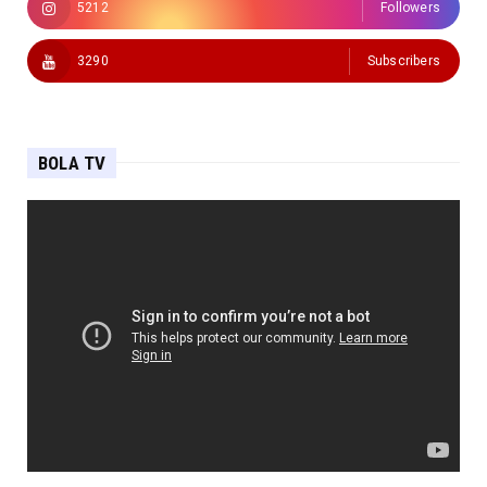
5212
Followers
3290
Subscribers
BOLA TV