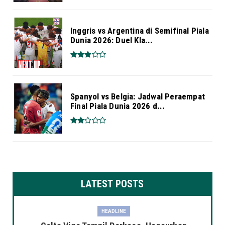
Inggris vs Argentina di Semifinal Piala
Dunia 2026: Duel Kla...
Spanyol vs Belgia: Jadwal Peraempat
Final Piala Dunia 2026 d...
LATEST POSTS
HEADLINE