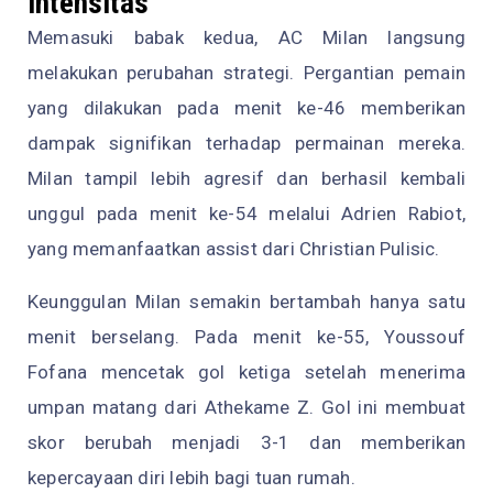
Intensitas
Memasuki babak kedua, AC Milan langsung
melakukan perubahan strategi. Pergantian pemain
yang dilakukan pada menit ke-46 memberikan
dampak signifikan terhadap permainan mereka.
Milan tampil lebih agresif dan berhasil kembali
unggul pada menit ke-54 melalui Adrien Rabiot,
yang memanfaatkan assist dari Christian Pulisic.
Keunggulan Milan semakin bertambah hanya satu
menit berselang. Pada menit ke-55, Youssouf
Fofana mencetak gol ketiga setelah menerima
umpan matang dari Athekame Z. Gol ini membuat
skor berubah menjadi 3-1 dan memberikan
kepercayaan diri lebih bagi tuan rumah.