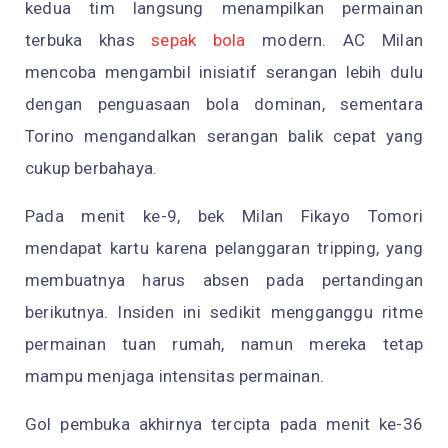
kedua tim langsung menampilkan permainan
terbuka khas
sepak bola
modern. AC Milan
mencoba mengambil inisiatif serangan lebih dulu
dengan penguasaan bola dominan, sementara
Torino mengandalkan serangan balik cepat yang
cukup berbahaya.
Pada menit ke-9, bek Milan Fikayo Tomori
mendapat kartu karena pelanggaran tripping, yang
membuatnya harus absen pada pertandingan
berikutnya. Insiden ini sedikit mengganggu ritme
permainan tuan rumah, namun mereka tetap
mampu menjaga intensitas permainan.
Gol pembuka akhirnya tercipta pada menit ke-36