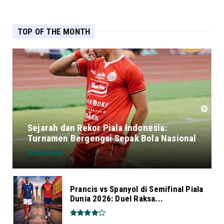
TOP OF THE MONTH
Sejarah dan Rekor Piala Indonesia:
Turnamen Bergengsi Sepak Bola Nasional
Prancis vs Spanyol di Semifinal Piala
Dunia 2026: Duel Raksa...