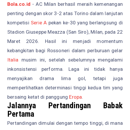
Bola.co.id
- AC Milan berhasil meraih kemenangan
penting dengan skor 3-2 atas Torino dalam lanjutan
kompetisi
Serie A
pekan ke-30 yang berlangsung di
Stadion Giuseppe Meazza (San Siro), Milan, pada 22
Maret 2026. Hasil ini menjadi momentum
kebangkitan bagi Rossoneri dalam perburuan gelar
Italia
musim ini, setelah sebelumnya mengalami
inkonsistensi performa. Laga ini tidak hanya
menyajikan drama lima gol, tetapi juga
memperlihatkan determinasi tinggi kedua tim yang
bersaing ketat di panggung
Eropa
.
Jalannya Pertandingan Babak
Pertama
Pertandingan dimulai dengan tempo tinggi, di mana