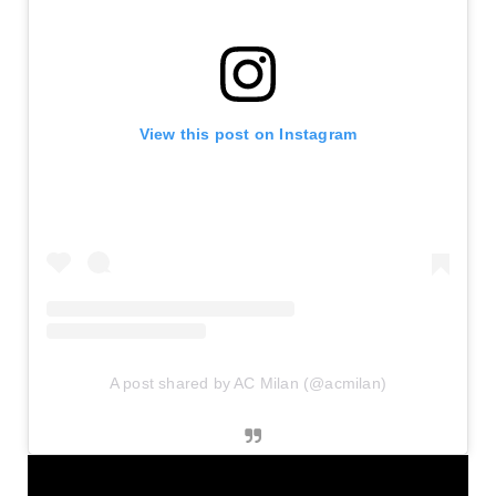
View this post on Instagram
A post shared by AC Milan (@acmilan)