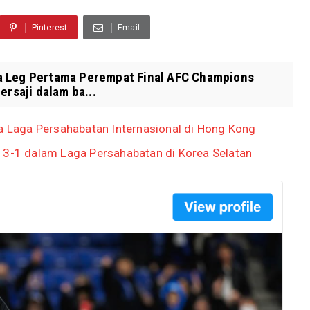
Pinterest
Email
a Leg Pertama Perempat Final AFC Champions
ersaji dalam ba...
da Laga Persahabatan Internasional di Hong Kong
 3-1 dalam Laga Persahabatan di Korea Selatan