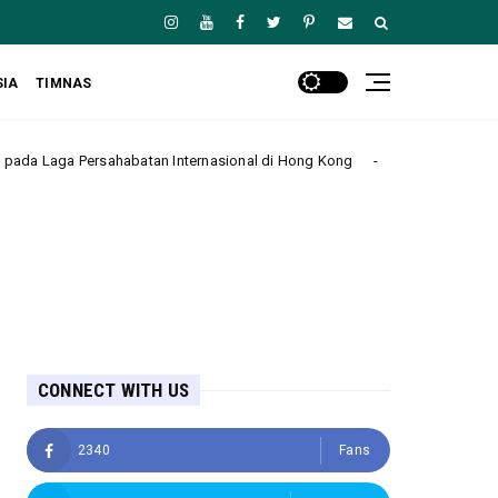
SIA
TIMNAS
habatan Internasional di Hong Kong
Manchester City Takl
Headline
CONNECT WITH US
2340
Fans