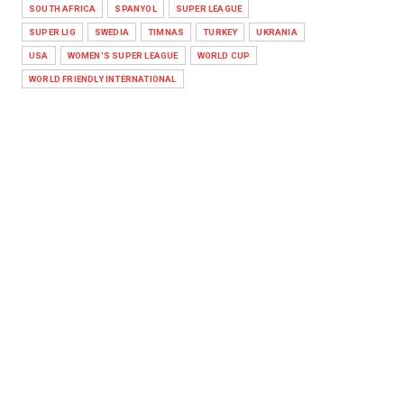
SOUTH AFRICA
SPANYOL
SUPER LEAGUE
SUPER LIG
SWEDIA
TIMNAS
TURKEY
UKRANIA
USA
WOMEN'S SUPER LEAGUE
WORLD CUP
WORLD FRIENDLY INTERNATIONAL