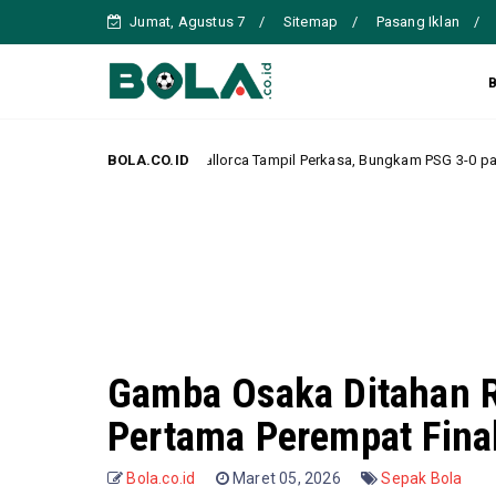
Jumat, Agustus 7
Sitemap
Pasang Iklan
Mallorca Tampil Perkasa, Bungkam PSG 3-0 pada Laga Pramusim
BOLA.CO.ID
Serikat
Gamba Osaka Ditahan R
Pertama Perempat Fina
Bola.co.id
Maret 05, 2026
Sepak Bola