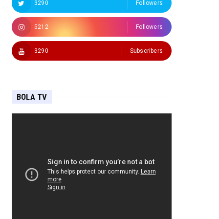
3290
Followers
5212
Followers
3290
Subscribers
BOLA TV