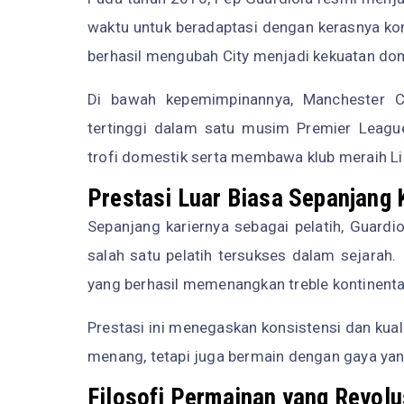
waktu untuk beradaptasi dengan kerasnya kom
berhasil mengubah City menjadi kekuatan do
Di bawah kepemimpinannya, Manchester Ci
tertinggi dalam satu musim Premier Leagu
trofi domestik serta membawa klub meraih Li
Prestasi Luar Biasa Sepanjang 
Sepanjang kariernya sebagai pelatih, Guardio
salah satu pelatih tersukses dalam sejarah. 
yang berhasil memenangkan treble kontinental
Prestasi ini menegaskan konsistensi dan kua
menang, tetapi juga bermain dengan gaya yan
Filosofi Permainan yang Revolu