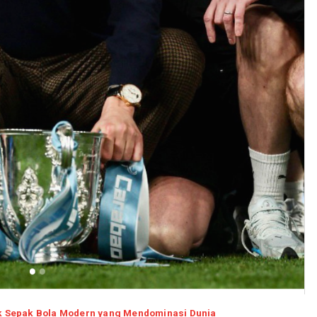
tek Sepak Bola Modern yang Mendominasi Dunia