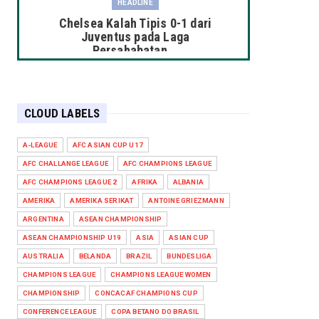
HEADLINE
Chelsea Kalah Tipis 0-1 dari
Juventus pada Laga
Persahabatan...
Aug 06, 2026
HEADLINE
Manchester City Taklukkan K-
CLOUD LABELS
League Stars 3-1 dalam Laga
Pers...
A-LEAGUE
AFC ASIAN CUP U17
Aug 06, 2026
AFC CHALLANGE LEAGUE
AFC CHAMPIONS LEAGUE
HEADLINE
AFC CHAMPIONS LEAGUE 2
AFRIKA
ALBANIA
Arsenal Takluk 1-3 dari Real Betis
AMERIKA
AMERIKA SERIKAT
ANTOINE GRIEZMANN
dalam Laga Pramusim di Du...
ARGENTINA
ASEAN CHAMPIONSHIP
Aug 06, 2026
ASEAN CHAMPIONSHIP U19
ASIA
ASIAN CUP
HEADLINE
AUSTRALIA
BELANDA
BRAZIL
BUNDESLIGA
AC Milan dan Inter Berbagi Hasil 1-
CHAMPIONS LEAGUE
CHAMPIONS LEAGUE WOMEN
1 di Perth, Duel Sengit P...
CHAMPIONSHIP
CONCACAF CHAMPIONS CUP
Aug 06, 2026
CONFERENCE LEAGUE
COPA BETANO DO BRASIL