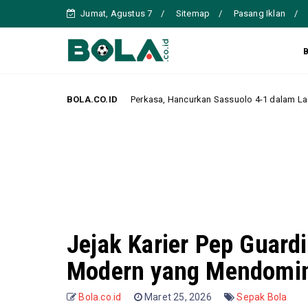
Jumat, Agustus 7
Sitemap
Pasang Iklan
go Tampil Perkasa, Hancurkan Sassuolo 4-1 dalam Laga Uji Coba Pramusim
BOLA.CO.ID
Jejak Karier Pep Guardi
Modern yang Mendomin
Bola.co.id
Maret 25, 2026
Sepak Bola