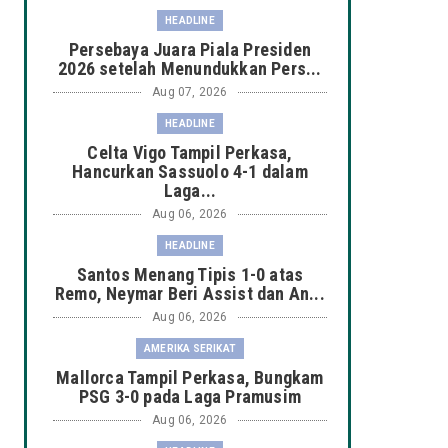
HEADLINE
Persebaya Juara Piala Presiden
2026 setelah Menundukkan Pers...
Aug 07, 2026
HEADLINE
Celta Vigo Tampil Perkasa,
Hancurkan Sassuolo 4-1 dalam
Laga...
Aug 06, 2026
HEADLINE
Santos Menang Tipis 1-0 atas
Remo, Neymar Beri Assist dan An...
Aug 06, 2026
AMERIKA SERIKAT
Mallorca Tampil Perkasa, Bungkam
PSG 3-0 pada Laga Pramusim
Aug 06, 2026