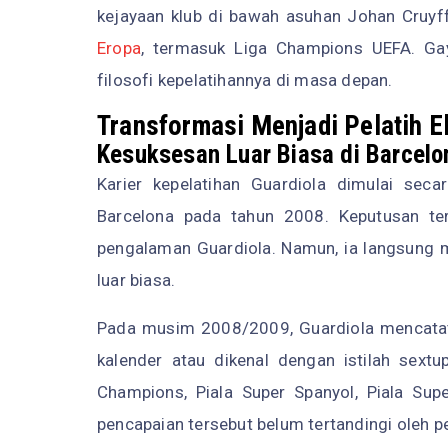
kejayaan klub di bawah asuhan Johan Cruyf
Eropa
, termasuk Liga Champions UEFA. Ga
filosofi kepelatihannya di masa depan.
Transformasi Menjadi Pelatih El
Kesuksesan Luar Biasa di Barcel
Karier kepelatihan Guardiola dimulai sec
Barcelona pada tahun 2008. Keputusan te
pengalaman Guardiola. Namun, ia langsung
luar biasa.
Pada musim 2008/2009, Guardiola mencatat
kalender atau dikenal dengan istilah sextup
Champions, Piala Super Spanyol, Piala Supe
pencapaian tersebut belum tertandingi oleh pel