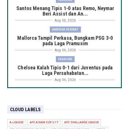
Santos Menang Tipis 1-0 atas Remo, Neymar
Beri Assist dan An...
Aug 06, 2026
AMERIKA SERIKAT
Mallorca Tampil Perkasa, Bungkam PSG 3-0
pada Laga Pramusim
Aug 06, 2026
HEADLINE
Chelsea Kalah Tipis 0-1 dari Juventus pada
Laga Persahabatan...
Aug 06, 2026
HEADLINE
Manchester City Taklukkan K-League Stars
3-1 dalam Laga Pers...
CLOUD LABELS
Aug 06, 2026
HEADLINE
A-LEAGUE
AFC ASIAN CUP U17
AFC CHALLANGE LEAGUE
Arsenal Takluk 1-3 dari Real Betis dalam