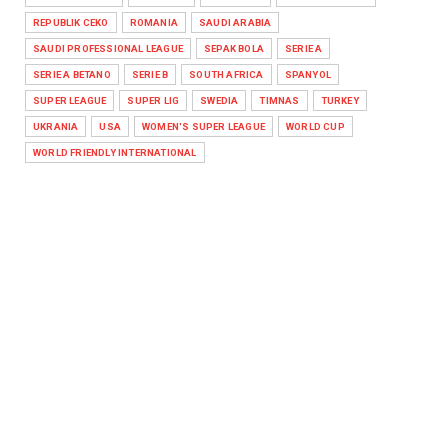
REPUBLIK CEKO
ROMANIA
SAUDI ARABIA
SAUDI PROFESSIONAL LEAGUE
SEPAK BOLA
SERIE A
SERIE A BETANO
SERIE B
SOUTH AFRICA
SPANYOL
SUPER LEAGUE
SUPER LIG
SWEDIA
TIMNAS
TURKEY
UKRANIA
USA
WOMEN'S SUPER LEAGUE
WORLD CUP
WORLD FRIENDLY INTERNATIONAL