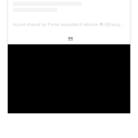
A post shared by Portal wszystkich kibiców ⚽ (@laczynaspilka)