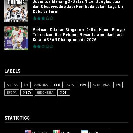
Juventus Menang 2-0 atas Nice: Douglas Luiz
dan Oboavwoduo Jadi Pembeda dalam Laga Uji
Coba di Turin
Vietnam Ditahan Singapore 0-0 di Hanoi: Banyak
Tembakan, Dua Peluang Besar Lawan, dan Laga
Ketat ASEAN Championship 2026
LABELS
AFRIKA
(7)
AMERIKA
(22)
ASIA
(99)
AUSTRALIA
(9)
EROPA
(487)
INDONESIA
(174)
STATISTICS