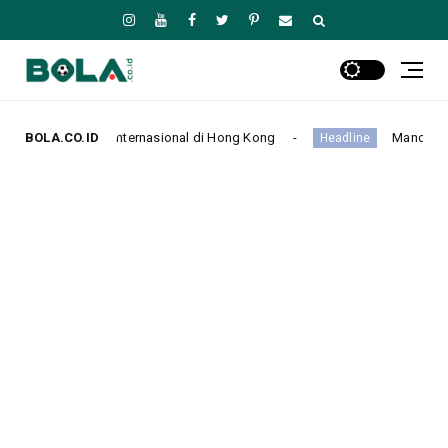
rnasional di Hong Kong
BOLA.CO.ID
Manchester City Taklukkan K-Lea
Headline