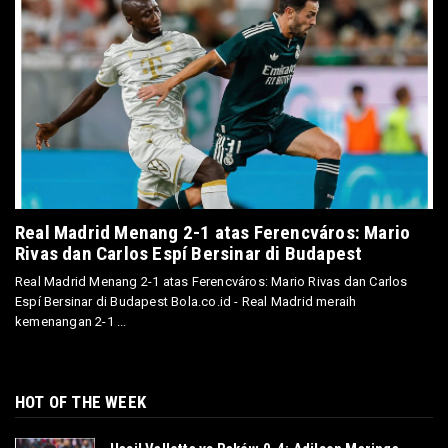
Real Madrid Menang 2-1 atas Ferencváros: Mario
Rivas dan Carlos Espí Bersinar di Budapest
Real Madrid Menang 2-1 atas Ferencváros: Mario Rivas dan Carlos
Espí Bersinar di Budapest Bola.co.id - Real Madrid meraih
kemenangan 2-1 ...
HOT OF THE WEEK