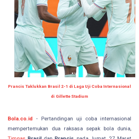
Prancis Taklukkan Brasil 2-1 di Laga Uji Coba Internasional
di Gillette Stadium
Bola.co.id
- Pertandingan uji coba internasional
mempertemukan dua raksasa sepak bola dunia,
Timnas
Brasil
dan
Prancis
, pada Jumat, 27 Maret