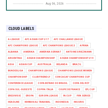
Aug 06, 2026
AMERIKA SERIKAT
Mallorca Tampil Perkasa, Bungkam PSG 3-0
pada Laga Pramusim
CLOUD LABELS
Aug 06, 2026
HEADLINE
A-LEAGUE
AFC ASIAN CUP U17
AFC CHALLANGE LEAGUE
Chelsea Kalah Tipis 0-1 dari Juventus pada
AFC CHAMPIONS LEAGUE
AFC CHAMPIONS LEAGUE 2
AFRIKA
Laga Persahabatan...
ALBANIA
AMERIKA
AMERIKA SERIKAT
ANTOINE GRIEZMANN
Aug 06, 2026
ARGENTINA
ASEAN CHAMPIONSHIP
ASEAN CHAMPIONSHIP U19
HEADLINE
ASIA
ASIAN CUP
AUSTRALIA
BELANDA
BRAZIL
Manchester City Taklukkan K-League Stars
BUNDESLIGA
CHAMPIONS LEAGUE
CHAMPIONS LEAGUE WOMEN
3-1 dalam Laga Pers...
CHAMPIONSHIP
CLUB FRIENDLY
CONCACAF CHAMPIONS CUP
Aug 06, 2026
CONFERENCE LEAGUE
COPA BETANO DO BRASIL
COPA DEL REY
HEADLINE
COPA SUL-SUDESTE
COPPA ITALIA
COUPE DE FRANCE
EFL CUP
Arsenal Takluk 1-3 dari Real Betis dalam
EREDIVISIE
EROPA
EUROPA LEAGUE
FA CUP
FIFA SERIES
Laga Pramusim di Du...
HEADLINE
IKHWAN ALI TANAMAL
INDONESIA
INGGRIS
Aug 06, 2026