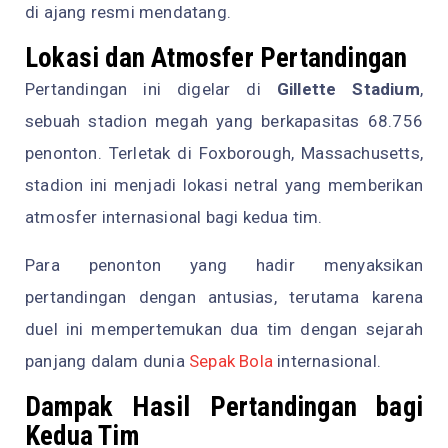
di ajang resmi mendatang.
Lokasi dan Atmosfer Pertandingan
Pertandingan ini digelar di
Gillette Stadium
,
sebuah stadion megah yang berkapasitas 68.756
penonton. Terletak di Foxborough, Massachusetts,
stadion ini menjadi lokasi netral yang memberikan
atmosfer internasional bagi kedua tim.
Para penonton yang hadir menyaksikan
pertandingan dengan antusias, terutama karena
duel ini mempertemukan dua tim dengan sejarah
panjang dalam dunia
Sepak Bola
internasional.
Dampak Hasil Pertandingan bagi
Kedua Tim