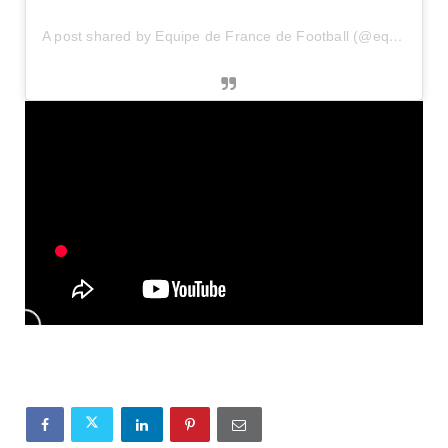
A post shared by Equipe de France de Football (@equipedefrance)