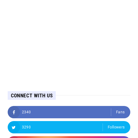
CONNECT WITH US
2340
Fans
3290
Followers