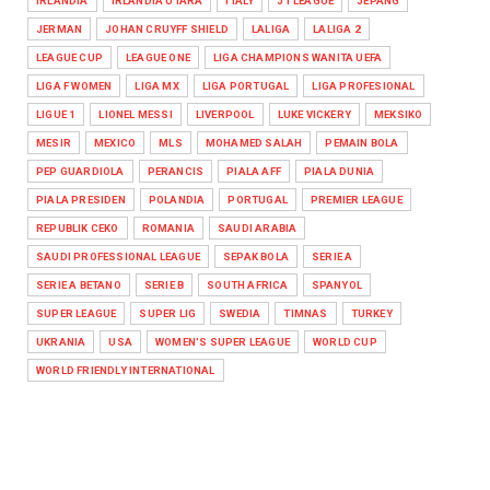
IRLANDIA
IRLANDIA UTARA
ITALY
J1 LEAGUE
JEPANG
HEADLINE
JERMAN
JOHAN CRUYFF SHIELD
LALIGA
LALIGA 2
AC Milan dan Inter Berbagi Hasil 1-1 di
LEAGUE CUP
LEAGUE ONE
LIGA CHAMPIONS WANITA UEFA
Perth, Duel Sengit P...
LIGA F WOMEN
LIGA MX
LIGA PORTUGAL
LIGA PROFESIONAL
Aug 06, 2026
LIGUE 1
LIONEL MESSI
LIVERPOOL
LUKE VICKERY
MEKSIKO
MESIR
MEXICO
MLS
MOHAMED SALAH
PEMAIN BOLA
PEP GUARDIOLA
PERANCIS
PIALA AFF
PIALA DUNIA
PIALA PRESIDEN
POLANDIA
PORTUGAL
PREMIER LEAGUE
REPUBLIK CEKO
ROMANIA
SAUDI ARABIA
SAUDI PROFESSIONAL LEAGUE
SEPAK BOLA
SERIE A
SERIE A BETANO
SERIE B
SOUTH AFRICA
SPANYOL
SUPER LEAGUE
SUPER LIG
SWEDIA
TIMNAS
TURKEY
UKRANIA
USA
WOMEN'S SUPER LEAGUE
WORLD CUP
WORLD FRIENDLY INTERNATIONAL