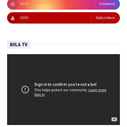
5212
Followers
3290
Subscribers
BOLA TV