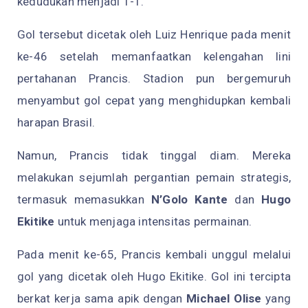
kedudukan menjadi 1-1.
Gol tersebut dicetak oleh Luiz Henrique pada menit
ke-46 setelah memanfaatkan kelengahan lini
pertahanan Prancis. Stadion pun bergemuruh
menyambut gol cepat yang menghidupkan kembali
harapan Brasil.
Namun, Prancis tidak tinggal diam. Mereka
melakukan sejumlah pergantian pemain strategis,
termasuk memasukkan
N’Golo Kante
dan
Hugo
Ekitike
untuk menjaga intensitas permainan.
Pada menit ke-65, Prancis kembali unggul melalui
gol yang dicetak oleh Hugo Ekitike. Gol ini tercipta
berkat kerja sama apik dengan
Michael Olise
yang