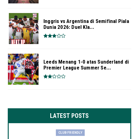
Inggris vs Argentina di Semifinal Piala
Dunia 2026: Duel Kla...
Leeds Menang 1-0 atas Sunderland di
Premier League Summer Se...
LATEST POSTS
CLUB FRIENDLY