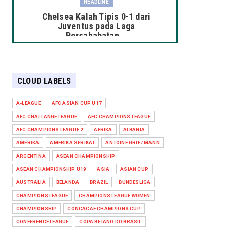
HEADLINE
Chelsea Kalah Tipis 0-1 dari
Juventus pada Laga
Persahabatan...
Aug 06, 2026
HEADLINE
Manchester City Taklukkan K-
CLOUD LABELS
League Stars 3-1 dalam Laga
Pers...
A-LEAGUE
AFC ASIAN CUP U17
Aug 06, 2026
AFC CHALLANGE LEAGUE
AFC CHAMPIONS LEAGUE
HEADLINE
AFC CHAMPIONS LEAGUE 2
AFRIKA
ALBANIA
Arsenal Takluk 1-3 dari Real Betis
AMERIKA
AMERIKA SERIKAT
ANTOINE GRIEZMANN
dalam Laga Pramusim di Du...
ARGENTINA
ASEAN CHAMPIONSHIP
Aug 06, 2026
ASEAN CHAMPIONSHIP U19
ASIA
ASIAN CUP
HEADLINE
AUSTRALIA
BELANDA
BRAZIL
BUNDESLIGA
AC Milan dan Inter Berbagi Hasil 1-
CHAMPIONS LEAGUE
CHAMPIONS LEAGUE WOMEN
1 di Perth, Duel Sengit P...
CHAMPIONSHIP
CONCACAF CHAMPIONS CUP
Aug 06, 2026
CONFERENCE LEAGUE
COPA BETANO DO BRASIL