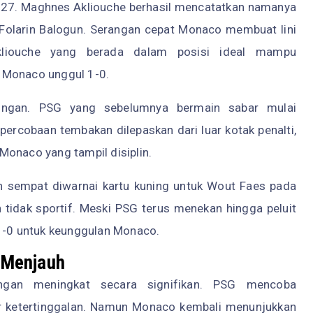
e-27. Maghnes Akliouche berhasil mencatatkan namanya
Folarin Balogun. Serangan cepat Monaco membuat lini
Akliouche yang berada dalam posisi ideal mampu
 Monaco unggul 1-0.
ingan. PSG yang sebelumnya bermain sabar mulai
percobaan tembakan dilepaskan dari luar kotak penalti,
naco yang tampil disiplin.
n sempat diwarnai kartu kuning untuk Wout Faes pada
tidak sportif. Meski PSG terus menekan hingga peluit
 1-0 untuk keunggulan Monaco.
 Menjauh
ngan meningkat secara signifikan. PSG mencoba
 ketertinggalan. Namun Monaco kembali menunjukkan