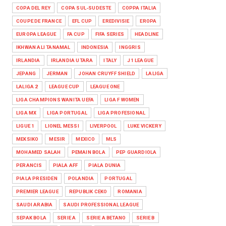
ASEAN CHAMPIONSHIP
COPA DEL REY
COPA SUL-SUDESTE
COPPA ITALIA
Filipina vs Thailand 0-1: Gol Waris
COUPE DE FRANCE
EFL CUP
EREDIVISIE
EROPA
Choolthong Menit Ke-84 M...
EUROPA LEAGUE
FA CUP
FIFA SERIES
HEADLINE
Aug 04, 2026
IKHWAN ALI TANAMAL
INDONESIA
INGGRIS
HEADLINE
IRLANDIA
IRLANDIA UTARA
ITALY
J1 LEAGUE
Hasil Persebaya vs Arema FC 1-0:
JEPANG
JERMAN
JOHAN CRUYFF SHIELD
LALIGA
Gol Yuran Fernandes Bawa Ba...
LALIGA 2
LEAGUE CUP
LEAGUE ONE
Aug 04, 2026
LIGA CHAMPIONS WANITA UEFA
LIGA F WOMEN
LIGA MX
LIGA PORTUGAL
LIGA PROFESIONAL
LIGUE 1
LIONEL MESSI
LIVERPOOL
LUKE VICKERY
MEKSIKO
MESIR
MEXICO
MLS
MOHAMED SALAH
PEMAIN BOLA
PEP GUARDIOLA
PERANCIS
PIALA AFF
PIALA DUNIA
PIALA PRESIDEN
POLANDIA
PORTUGAL
PREMIER LEAGUE
REPUBLIK CEKO
ROMANIA
SAUDI ARABIA
SAUDI PROFESSIONAL LEAGUE
SEPAK BOLA
SERIE A
SERIE A BETANO
SERIE B