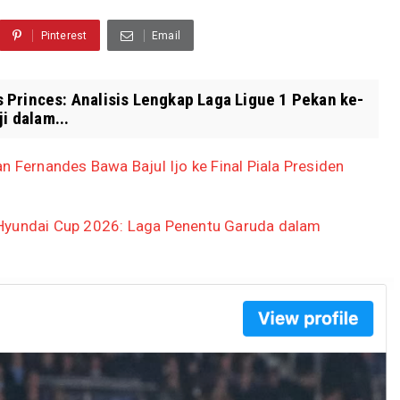
Pinterest
Email
 Princes: Analisis Lengkap Laga Ligue 1 Pekan ke-
i dalam...
n Fernandes Bawa Bajul Ijo ke Final Piala Presiden
 Hyundai Cup 2026: Laga Penentu Garuda dalam