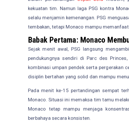
kekuatan tim. Namun laga PSG kontra Monaco
selalu menjamin kemenangan. PSG menguasai
tembakan, tetapi Monaco mampu memanfaatka
Babak Pertama: Monaco Membu
Sejak menit awal, PSG langsung mengambil 
pendukungnya sendiri di Parc des Prince
kombinasi umpan pendek serta pergerakan cep
disiplin bertahan yang solid dan mampu men
Pada menit ke-15 pertandingan sempat terh
Monaco. Situasi ini memaksa tim tamu melaku
Monaco tetap mampu menjaga konsentras
berbahaya secara konsisten.