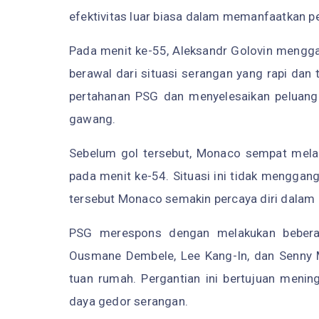
efektivitas luar biasa dalam memanfaatkan p
Pada menit ke-55, Aleksandr Golovin mengg
berawal dari situasi serangan yang rapi dan
pertahanan PSG dan menyelesaikan peluang 
gawang.
Sebelum gol tersebut, Monaco sempat melak
pada menit ke-54. Situasi ini tidak menggan
tersebut Monaco semakin percaya diri dala
PSG merespons dengan melakukan beberap
Ousmane Dembele, Lee Kang-In, dan Senny 
tuan rumah. Pergantian ini bertujuan mening
daya gedor serangan.