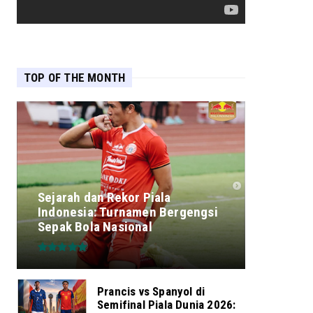
TOP OF THE MONTH
Sejarah dan Rekor Piala
Indonesia: Turnamen Bergengsi
Sepak Bola Nasional
Prancis vs Spanyol di
Semifinal Piala Dunia 2026: