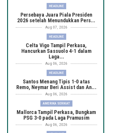
HEADLINE
Persebaya Juara Piala Presiden
2026 setelah Menundukkan Pers...
Aug 07, 2026
HEADLINE
Celta Vigo Tampil Perkasa,
Hancurkan Sassuolo 4-1 dalam
Laga...
Aug 06, 2026
HEADLINE
Santos Menang Tipis 1-0 atas
Remo, Neymar Beri Assist dan An...
Aug 06, 2026
AMERIKA SERIKAT
Mallorca Tampil Perkasa, Bungkam
PSG 3-0 pada Laga Pramusim
Aug 06, 2026