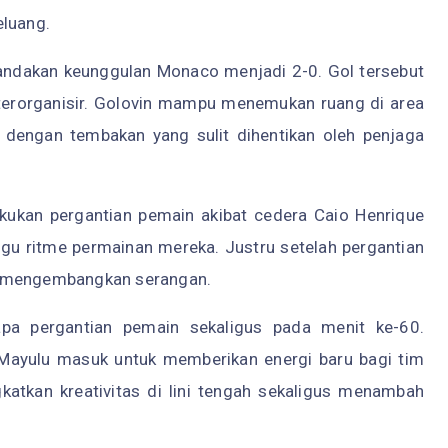
eluang.
andakan keunggulan Monaco menjadi 2-0. Gol tersebut
 terorganisir. Golovin mampu menemukan ruang di area
dengan tembakan yang sulit dihentikan oleh penjaga
ukan pergantian pemain akibat cedera Caio Henrique
ggu ritme permainan mereka. Justru setelah pergantian
m mengembangkan serangan.
a pergantian pemain sekaligus pada menit ke-60.
Mayulu masuk untuk memberikan energi baru bagi tim
katkan kreativitas di lini tengah sekaligus menambah