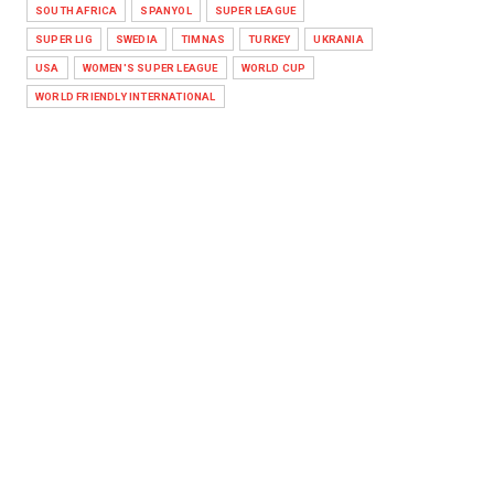
SOUTH AFRICA
SPANYOL
SUPER LEAGUE
SUPER LIG
SWEDIA
TIMNAS
TURKEY
UKRANIA
USA
WOMEN'S SUPER LEAGUE
WORLD CUP
WORLD FRIENDLY INTERNATIONAL