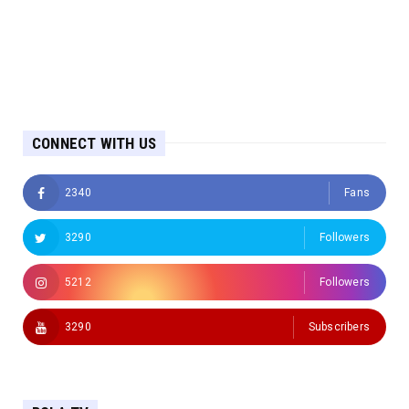
CONNECT WITH US
2340
Fans
3290
Followers
5212
Followers
3290
Subscribers