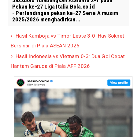
Sassuolo Tumbangkan Atalanta 2-1 pada
Pekan ke-27 Liga Italia Bola.co.id
- Pertandingan pekan ke-27 Serie A musim
2025/2026 menghadirkan...
Hasil Kamboja vs Timor Leste 3-0: Hav Soknet
Bersinar di Piala ASEAN 2026
Hasil Indonesia vs Vietnam 0-3: Dua Gol Cepat
Hantam Garuda di Piala AFF 2026