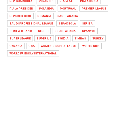
PEP GUARDIOLA
PERANCIS
PIALA AFF
PIALA DUNIA
PIALA PRESIDEN
POLANDIA
PORTUGAL
PREMIER LEAGUE
REPUBLIK CEKO
ROMANIA
SAUDI ARABIA
SAUDI PROFESSIONAL LEAGUE
SEPAK BOLA
SERIE A
SERIE A BETANO
SERIE B
SOUTH AFRICA
SPANYOL
SUPER LEAGUE
SUPER LIG
SWEDIA
TIMNAS
TURKEY
UKRANIA
USA
WOMEN'S SUPER LEAGUE
WORLD CUP
WORLD FRIENDLY INTERNATIONAL