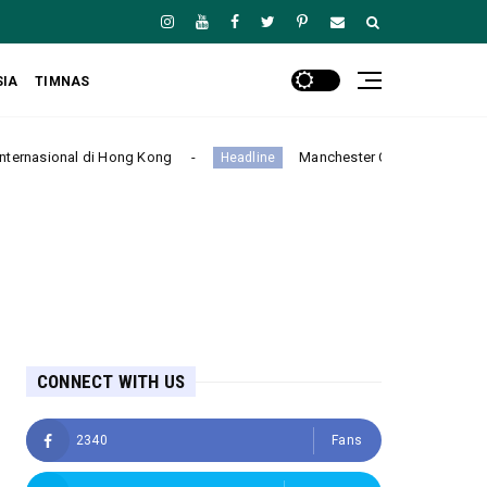
SIA
TIMNAS
g
Manchester City Taklukkan K-League Stars 3-1 dalam L
Headline
CONNECT WITH US
2340
Fans