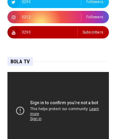
3290
Followers
5212
Followers
3290
Subscribers
BOLA TV