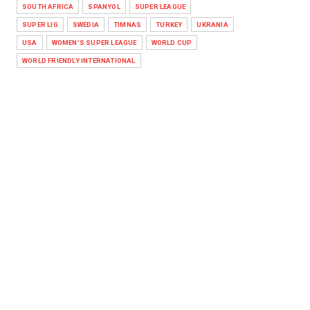
SOUTH AFRICA
SPANYOL
SUPER LEAGUE
SUPER LIG
SWEDIA
TIMNAS
TURKEY
UKRANIA
USA
WOMEN'S SUPER LEAGUE
WORLD CUP
WORLD FRIENDLY INTERNATIONAL