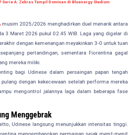
7 Serie A: Zebras Tampil Dominan di Bluenergy Stadium
A
musim 2025/2026 menghadirkan duel menarik antara
a 3 Maret 2026 pukul 02.45 WIB. Laga yang digelar di
u berakhir dengan kemenangan meyakinkan 3-0 untuk tuan
 sepanjang pertandingan, sementara Fiorentina gagal
ng mereka miliki.
enting bagi Udinese dalam persaingan papan tengah
arus pulang dengan kekecewaan setelah performa mereka
 mampu mengontrol jalannya laga dalam beberapa fase
ung Menggebrak
retto, Udinese langsung menunjukkan intensitas tinggi.
iorentina mengembangkan permainan sejak menit-menit