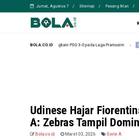
Jumat, Agustus 7
Sitemap
Pasang Iklan
sa, Bungkam PSG 3-0 pada Laga Pramusim
BOLA.CO.ID
Chelsea Kalah
Headline
Udinese Hajar Fiorentin
A: Zebras Tampil Domi
Bola.co.id
Maret 03, 2026
Serie A