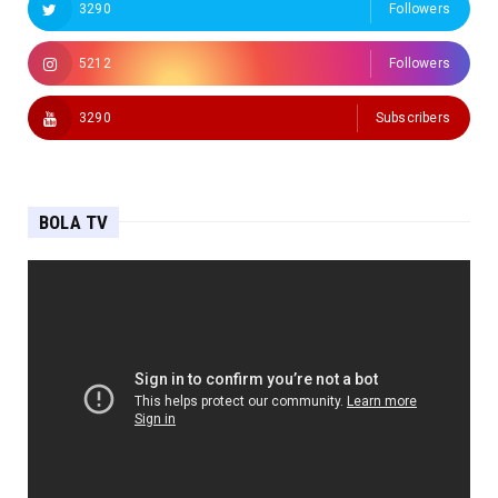
3290
Followers
5212
Followers
3290
Subscribers
BOLA TV