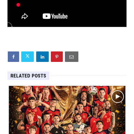
RELATED POSTS