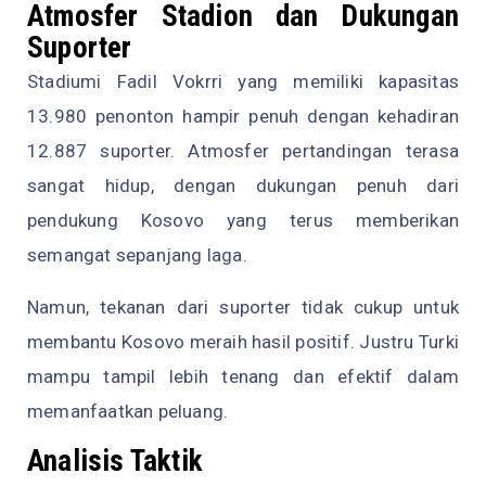
Atmosfer Stadion dan Dukungan
Suporter
Stadiumi Fadil Vokrri yang memiliki kapasitas
13.980 penonton hampir penuh dengan kehadiran
12.887 suporter. Atmosfer pertandingan terasa
sangat hidup, dengan dukungan penuh dari
pendukung Kosovo yang terus memberikan
semangat sepanjang laga.
Namun, tekanan dari suporter tidak cukup untuk
membantu Kosovo meraih hasil positif. Justru Turki
mampu tampil lebih tenang dan efektif dalam
memanfaatkan peluang.
Analisis Taktik