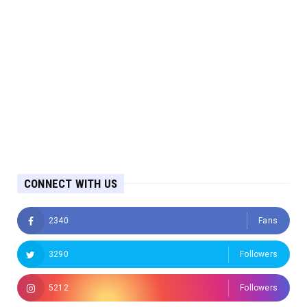
CONNECT WITH US
2340
Fans
3290
Followers
5212
Followers