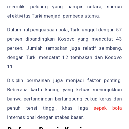
memiliki peluang yang hampir setara, namun
efektivitas Turki menjadi pembeda utama.
Dalam hal penguasaan bola, Turki unggul dengan 57
persen dibandingkan Kosovo yang mencatat 43
persen. Jumlah tembakan juga relatif seimbang,
dengan Turki mencatat 12 tembakan dan Kosovo
11.
Disiplin permainan juga menjadi faktor penting.
Beberapa kartu kuning yang keluar menunjukkan
bahwa pertandingan berlangsung cukup keras dan
penuh tensi tinggi, khas laga
sepak bola
internasional dengan stakes besar.