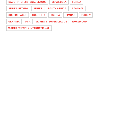
SAUDI PROFESSIONAL LEAGUE
SEPAK BOLA
SERIE A
SERIE A BETANO
SERIE B
SOUTH AFRICA
SPANYOL
SUPER LEAGUE
SUPER LIG
SWEDIA
TIMNAS
TURKEY
UKRANIA
USA
WOMEN'S SUPER LEAGUE
WORLD CUP
WORLD FRIENDLY INTERNATIONAL