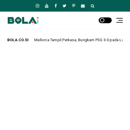
lorca Tampil Perkasa, Bungkam PSG 3-0 pada Laga Pramusim
BOLA.CO.ID
Headli