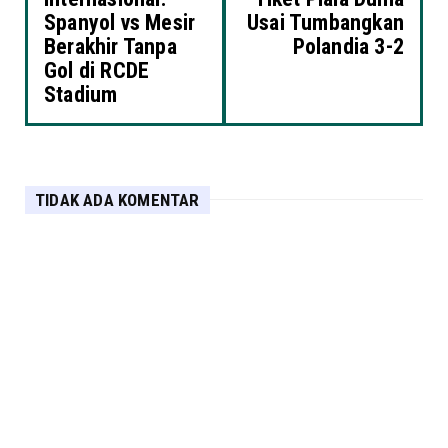
Spanyol vs Mesir
Usai Tumbangkan
Berakhir Tanpa
Polandia 3-2
Gol di RCDE
Stadium
TIDAK ADA KOMENTAR