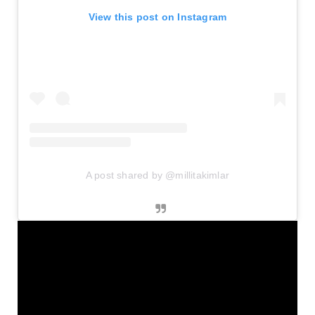
View this post on Instagram
A post shared by @millitakimlar