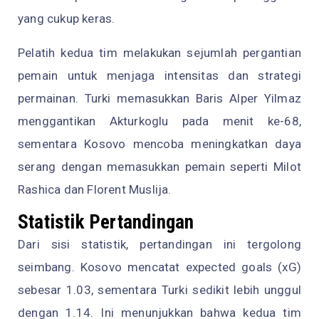
yang cukup keras.
Pelatih kedua tim melakukan sejumlah pergantian
pemain untuk menjaga intensitas dan strategi
permainan. Turki memasukkan Baris Alper Yilmaz
menggantikan Akturkoglu pada menit ke-68,
sementara Kosovo mencoba meningkatkan daya
serang dengan memasukkan pemain seperti Milot
Rashica dan Florent Muslija.
Statistik Pertandingan
Dari sisi statistik, pertandingan ini tergolong
seimbang. Kosovo mencatat expected goals (xG)
sebesar 1.03, sementara Turki sedikit lebih unggul
dengan 1.14. Ini menunjukkan bahwa kedua tim