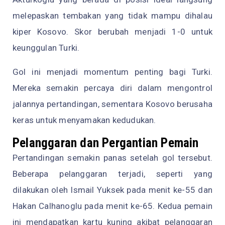
melepaskan tembakan yang tidak mampu dihalau
kiper Kosovo. Skor berubah menjadi 1-0 untuk
keunggulan Turki.
Gol ini menjadi momentum penting bagi Turki.
Mereka semakin percaya diri dalam mengontrol
jalannya pertandingan, sementara Kosovo berusaha
keras untuk menyamakan kedudukan.
Pelanggaran dan Pergantian Pemain
Pertandingan semakin panas setelah gol tersebut.
Beberapa pelanggaran terjadi, seperti yang
dilakukan oleh Ismail Yuksek pada menit ke-55 dan
Hakan Calhanoglu pada menit ke-65. Kedua pemain
ini mendapatkan kartu kuning akibat pelanggaran