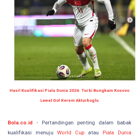
Hasil Kualifikasi Piala Dunia 2026: Turki Bungkam Kosovo
Lewat Gol Kerem Akturkoglu
Bola.co.id
- Pertandingan penting dalam babak
kualifikasi menuju
World Cup
atau
Piala Dunia