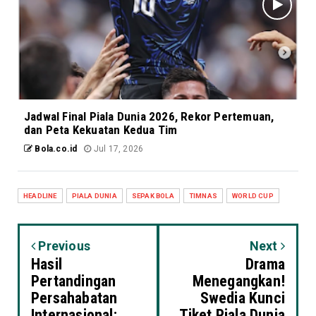
Jadwal Final Piala Dunia 2026, Rekor Pertemuan,
dan Peta Kekuatan Kedua Tim
Bola.co.id
Jul 17, 2026
HEADLINE
PIALA DUNIA
SEPAK BOLA
TIMNAS
WORLD CUP
Previous
Next
Hasil
Drama
Pertandingan
Menegangkan!
Persahabatan
Swedia Kunci
Internasional:
Tiket Piala Dunia