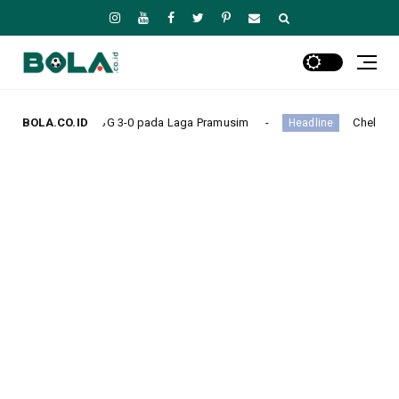
0 pada Laga Pramusim
BOLA.CO.ID
Chelsea Kalah Tipis 0-1 dari Juv
Headline