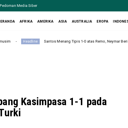
Pedoman Media Siber
BERANDA
AFRIKA
AMERIKA
ASIA
AUSTRALIA
EROPA
INDONE
Santos Menang Tipis 1-0 atas Remo, Neymar Beri Assist dan Antar Tim 
bang Kasimpasa 1-1 pada
Turki