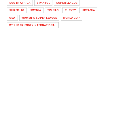
SOUTH AFRICA
SPANYOL
SUPER LEAGUE
SUPER LIG
SWEDIA
TIMNAS
TURKEY
UKRANIA
USA
WOMEN'S SUPER LEAGUE
WORLD CUP
WORLD FRIENDLY INTERNATIONAL