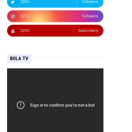
3290
Followers
5212
Followers
3290
Subscribers
BOLA TV