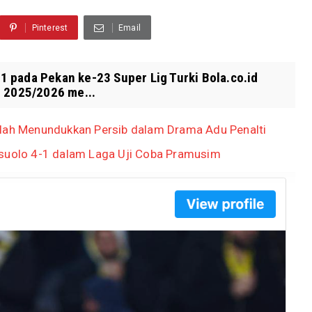
Pinterest
Email
 pada Pekan ke-23 Super Lig Turki Bola.co.id
m 2025/2026 me...
elah Menundukkan Persib dalam Drama Adu Penalti
ssuolo 4-1 dalam Laga Uji Coba Pramusim