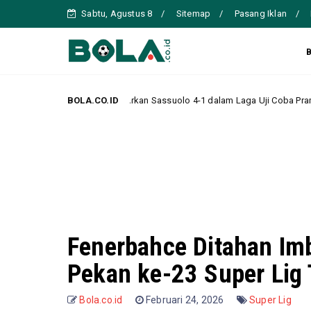
Sabtu, Agustus 8
Sitemap
Pasang Iklan
asa, Hancurkan Sassuolo 4-1 dalam Laga Uji Coba Pramusim
BOLA.CO.ID
Headline
Fenerbahce Ditahan Im
Pekan ke-23 Super Lig 
Bola.co.id
Februari 24, 2026
Super Lig