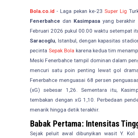
Bola.co.id
- Laga pekan ke-23
Super Lig
Turk
Fenerbahce
dan
Kasimpasa
yang berakhir 
Februari 2026 pukul 00.00 waktu setempat it
Saracoglu
, Istanbul, dengan kapasitas stadi
pecinta
Sepak Bola
karena kedua tim menampil
Meski Fenerbahce tampil dominan dalam pe
mencuri satu poin penting lewat gol dram
Fenerbahce menguasai 68 persen penguasaa
(xG) sebesar 1,26. Sementara itu, Kasim
tembakan dengan xG 1,10. Perbedaan pendek
menarik hingga detik terakhir.
Babak Pertama: Intensitas Ting
Sejak peluit awal dibunyikan wasit Y. Kol 