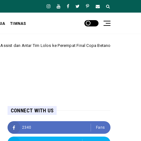
SIA
TIMNAS
Lolos ke Perempat Final Copa Betano do Brasil
Ma
Amerika Serikat
CONNECT WITH US
2340
Fans